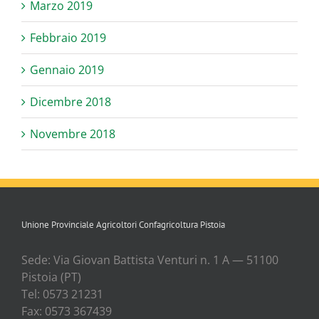
Marzo 2019
Febbraio 2019
Gennaio 2019
Dicembre 2018
Novembre 2018
Unione Provinciale Agricoltori Confagricoltura Pistoia
Sede: Via Gio­van Bat­ti­sta Ven­tu­ri n. 1 A — 51100
Pisto­ia (PT)
Tel: 0573 21231
Fax: 0573 367439