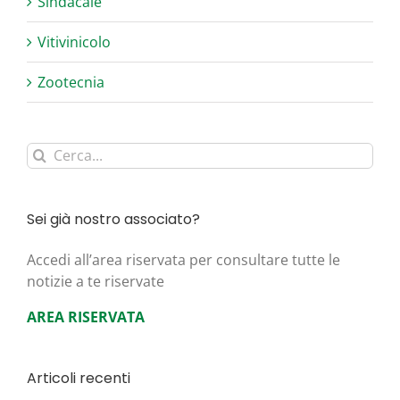
Sindacale
Vitivinicolo
Zootecnia
Cerca
per:
Sei già nostro associato?
Acce­di all’area riser­va­ta per con­sul­ta­re tut­te le
noti­zie a te riservate
AREA RISERVATA
Articoli recenti