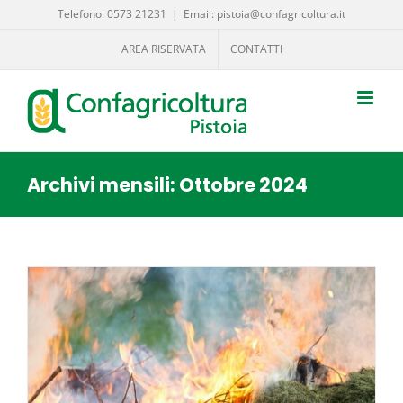
Salta
Telefono: 0573 21231
|
Email: pistoia@confagricoltura.it
al
AREA RISERVATA
CONTATTI
contenuto
Archivi mensili:
Ottobre 2024