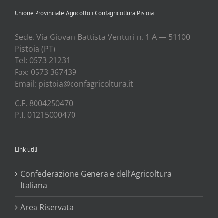
Unione Provinciale Agricoltori Confagricoltura Pistoia
Sede: Via Gio­van Bat­ti­sta Ven­tu­ri n. 1 A — 51100
Pisto­ia (PT)
Tel: 0573 21231
Fax: 0573 367439
Email: pistoia@confagricoltura.it
C.F. 8004250470
P.I. 01215000470
Link utili
Confederazione Generale dell’Agricoltura
Italiana
Area Riservata