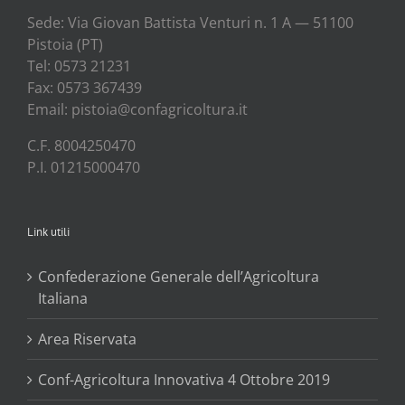
Sede: Via Gio­van Bat­ti­sta Ven­tu­ri n. 1 A — 51100
Pisto­ia (PT)
Tel: 0573 21231
Fax: 0573 367439
Email: pistoia@confagricoltura.it
C.F. 8004250470
P.I. 01215000470
Link utili
Confederazione Generale dell’Agricoltura
Italiana
Area Riservata
Conf-Agricoltura Innovativa 4 Ottobre 2019