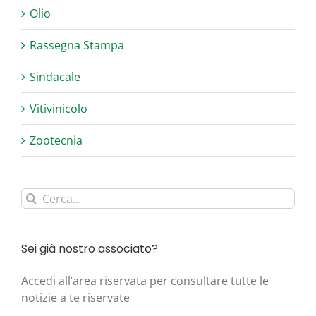
Olio
Rassegna Stampa
Sindacale
Vitivinicolo
Zootecnia
Cerca
per:
Sei già nostro associato?
Acce­di all’area riser­va­ta per con­sul­ta­re tut­te le
noti­zie a te riservate