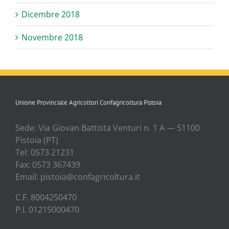
Dicembre 2018
Novembre 2018
Unione Provinciale Agricoltori Confagricoltura Pistoia
Sede: Via Gio­van Bat­ti­sta Ven­tu­ri n. 1 A — 51100
Pisto­ia (PT)
Tel: 0573 21231
Fax: 0573 367439
Email: pistoia@confagricoltura.it
C.F. 8004250470
P.I. 01215000470