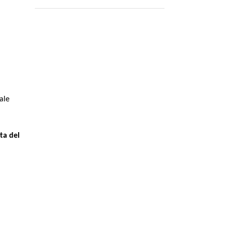
a­le
ta del