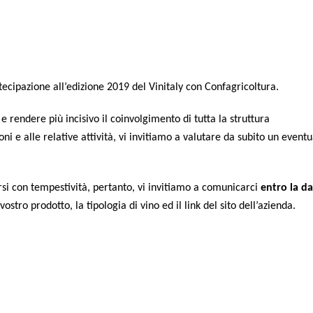
­te­ci­pa­zio­ne all’edizione 2019 del Vini­ta­ly con Confagricoltura.
 ren­de­re più inci­si­vo il coin­vol­gi­men­to di tut­ta la strut­tu­ra
i e alle rela­ti­ve atti­vi­tà, vi invi­tia­mo a valu­ta­re da subi­to un even­tu
r­si con tem­pe­sti­vi­tà, per­tan­to, vi invi­tia­mo a comu­ni­car­ci
entro la da
l vostro pro­dot­to, la tipo­lo­gia di vino ed il link del sito dell’azienda.