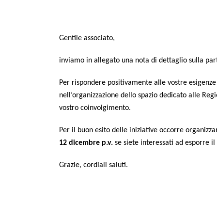
Gen­ti­le associato,
invia­mo in alle­ga­to una nota di det­ta­glio sul­la par
Per rispon­de­re posi­ti­va­men­te alle vostre esi­gen­ze e
nell’organizzazione del­lo spa­zio dedi­ca­to alle Regio­n
vostro coinvolgimento.
Per il buon esi­to del­le ini­zia­ti­ve occor­re orga­niz­za
12 dicem­bre p.v.
se sie­te inte­res­sa­ti ad espor­re i
Gra­zie, cor­dia­li saluti.