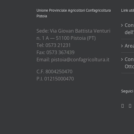
la 
Unione Provinciale Agricoltori Confagricoltura
Link util
Pistoia
Con
Sede: Via Gio­van Bat­ti­sta Ven­tu­ri
dell
n. 1 A — 51100 Pisto­ia (PT)
Tel: 0573 21231
Are
Fax: 0573 367439
Conf
Email: pistoia@confagricoltura.it
Ott
C.F. 8004250470
P.I. 01215000470
Seguici