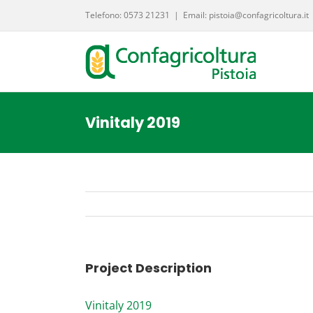
Salta
Telefono: 0573 21231
|
Email: pistoia@confagricoltura.it
al
contenuto
Vinitaly 2019
Project Description
Vini­ta­ly 2019