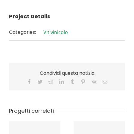
Project Details
Categories:
Vitivinicolo
Condividi questa notizia
Facebook
Twitter
Reddit
LinkedIn
Tumblr
Pinterest
Vk
Email
Vino. Reg.
delegato (UE)
Progetti correlati
n.33/2019 e Reg.
di esecuzione
OCM vino misura
(UE) n. 34/2019