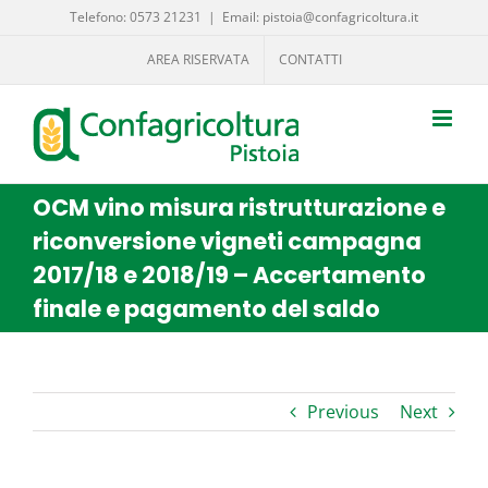
Salta
Telefono: 0573 21231
|
Email: pistoia@confagricoltura.it
al
AREA RISERVATA
CONTATTI
contenuto
OCM vino misura ristrutturazione e
riconversione vigneti campagna
2017/18 e 2018/19 – Accertamento
finale e pagamento del saldo
Previous
Next