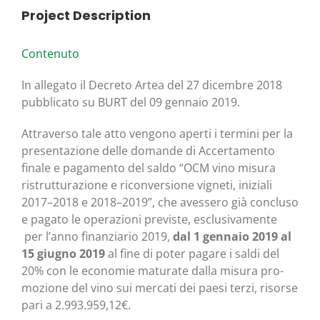
Project Description
Con­te­nu­to
In alle­ga­to il Decre­to Artea del 27 dicem­bre 2018
pub­bli­ca­to su BURT del 09 gen­na­io 2019.
Attra­ver­so tale atto ven­go­no aper­ti i ter­mi­ni per la
pre­sen­ta­zio­ne del­le doman­de di Accer­ta­men­to
fina­le e paga­men­to del sal­do “OCM vino misu­ra
ristrut­tu­ra­zio­ne e ricon­ver­sio­ne vigne­ti, ini­zia­li
2017–2018 e 2018–2019”, che aves­se­ro già con­clu­so
e paga­to le ope­ra­zio­ni pre­vi­ste, esclu­si­va­men­te
per l’anno finan­zia­rio 2019,
dal 1 gen­na­io 2019 al
15 giu­gno 2019
al fine di poter paga­re i sal­di del
20% con le eco­no­mie matu­ra­te dal­la misu­ra pro­
mo­zio­ne del vino sui mer­ca­ti dei pae­si ter­zi, risor­se
pari a 2.993.959,12€.