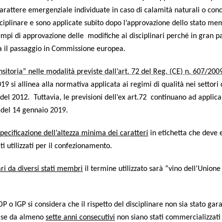
­te­re emer­gen­zia­le indi­vi­dua­te in caso di cala­mi­tà natu­ra­li o con­di
sci­pli­na­re e sono appli­ca­te subi­to dopo l’approvazione del­lo sta­to me
em­pi di appro­va­zio­ne del­le modi­fi­che ai disci­pli­na­ri per­ché in gran pa
za il pas­sag­gio in Com­mis­sio­ne europea.
a tran­si­to­ria” nel­le moda­li­tà pre­vi­ste dall’art. 72 del Reg. (CE) n. 607/200
i alli­nea alla nor­ma­ti­va appli­ca­ta ai regi­mi di qua­li­tà nei set­to­ri 
el 2012. Tut­ta­via, le pre­vi­sio­ni dell’ex art.72 con­ti­nua­no ad appli­ca
a del 14 gen­na­io 2019.
pe­ci­fi­ca­zio­ne dell’altezza mini­ma dei carat­te­ri
in eti­chet­ta che deve 
ti uti­liz­za­ti per il confezionamento.
a­ri da diver­si sta­ti mem­bri
il ter­mi­ne uti­liz­za­to sarà “vino dell’Union
P o IGP si con­si­de­ra che il rispet­to del disci­pli­na­re non sia sta­to garan
ta se da alme­no
set­te anni con­se­cu­ti­vi
non sia­no sta­ti com­mer­cia­liz­za­t