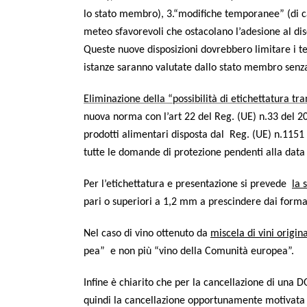
lo sta­to mem­bro), 3.“modifiche tem­po­ra­nee” (di carat
meteo sfa­vo­re­vo­li che osta­co­la­no l’adesione al di
Que­ste nuo­ve dispo­si­zio­ni dovreb­be­ro limi­ta­re i t
istan­ze saran­no valu­ta­te dal­lo sta­to mem­bro sen­
Eli­mi­na­zio­ne del­la “pos­si­bi­li­tà di eti­chet­ta­tu­r
nuo­va nor­ma con l’art 22 del Reg. (UE) n.33 del 2019 s
pro­dot­ti ali­men­ta­ri dispo­sta dal Reg. (UE) n.1151 d
tut­te le doman­de di pro­te­zio­ne pen­den­ti alla dat
Per l’etichettatura e pre­sen­ta­zio­ne si pre­ve­de
la s
pari o supe­rio­ri a 1,2 mm a pre­scin­de­re dai for­ma­
Nel caso di vino otte­nu­to da
misce­la di vini ori­gi­n
pea” e non più “vino del­la Comu­ni­tà europea”.
Infi­ne è chia­ri­to che per la can­cel­la­zio­ne di una DO
quin­di la can­cel­la­zio­ne oppor­tu­na­men­te moti­va­