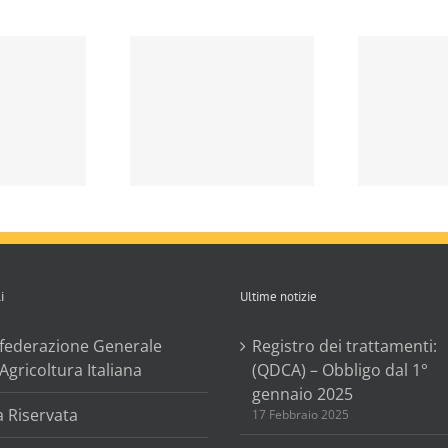
 vino misura
trutturazione e
Vino. Decreti
iconversione
attutivi legge n.
neti campagna
238/2016 su
/18 e 2018/19 –
Consorzi e
certamento
Controlli vini DOP
finale e
ed IGP.
pagamento
del saldo
i
Ultime notizie
federazione Generale
Registro dei trattamenti:
’Agricoltura Italiana
(QDCA) – Obbligo dal 1°
gennaio 2025
a Riservata
17 Febbraio 2025