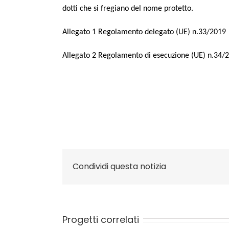
dot­ti che si fre­gia­no del nome protetto.
Alle­ga­to 1 Rego­la­men­to dele­ga­to (UE) n.33/2019
Alle­ga­to 2 Rego­la­men­to di ese­cu­zio­ne (UE) n.34
Condividi questa notizia
Progetti correlati