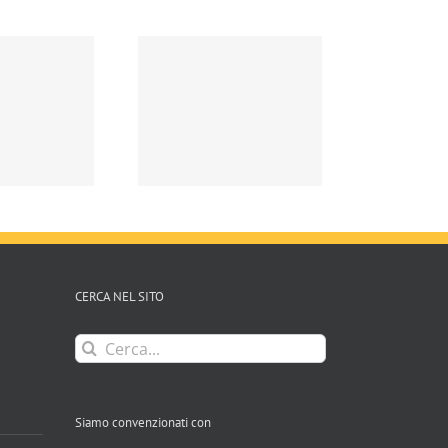
Raccolta Uve
CERCA NEL SITO
Cerca
per:
Siamo convenzionati con