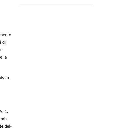
­men­to
i di
le
 e la
is­sio­
9: 1.
m­mis­
te del­