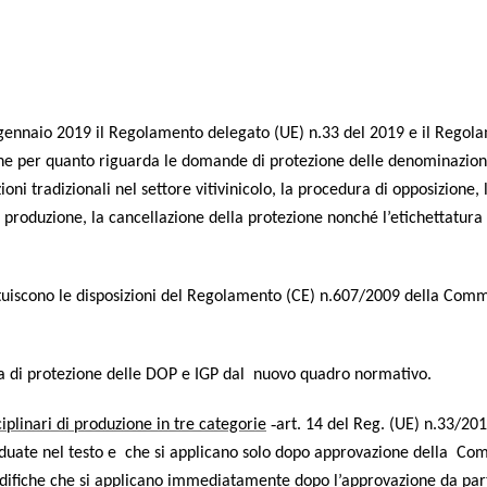
 gen­na­io 2019 il Rego­la­men­to dele­ga­to (UE) n.33 del 2019 e il Rego­la
ne per quan­to riguar­da le doman­de di pro­te­zio­ne del­le deno­mi­na­zio­n
­ni tra­di­zio­na­li nel set­to­re viti­vi­ni­co­lo, la pro­ce­du­ra di oppo­si­zio­ne, 
i pro­du­zio­ne, la can­cel­la­zio­ne del­la pro­te­zio­ne non­ché l’etichettatura
tui­sco­no le dispo­si­zio­ni del Rego­la­men­to (CE) n.607/2009 del­la Com­m
e­ma di pro­te­zio­ne del­le DOP e IGP dal nuo­vo qua­dro normativo.
ci­pli­na­ri di pro­du­zio­ne in tre cate­go­rie
‑art. 14 del Reg. (UE) n.33/201
­vi­dua­te nel testo e che si appli­ca­no solo dopo appro­va­zio­ne del­la Co
modi­fi­che che si appli­ca­no imme­dia­ta­men­te dopo l’approvazione da par­