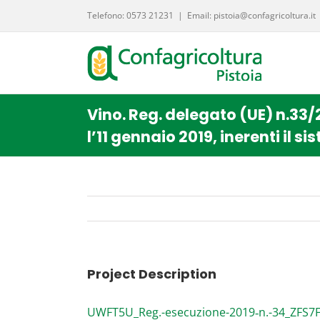
Salta
Telefono: 0573 21231
|
Email: pistoia@confagricoltura.it
al
contenuto
Vino. Reg. delegato (UE) n.33/2
l’11 gennaio 2019, inerenti il 
Project Description
UWFT5U_Reg.-esecuzione-2019‑n.-34_ZFS7