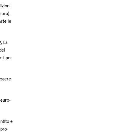
­zio­ni
m­bro).
r­te le
9.
La
dei
r­si per
esse­re
e euro­
­ti­to e
i pro­