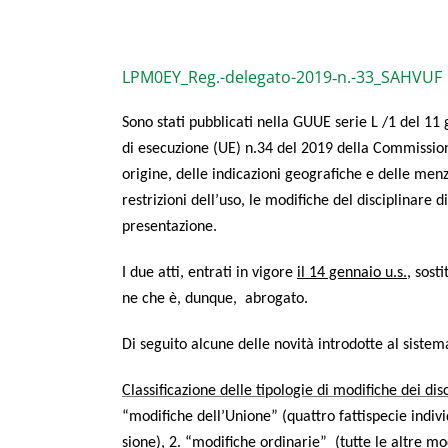
LPM0EY_Reg.-delegato-2019‑n.-33_SAHVUF
Sono sta­ti pub­bli­ca­ti nel­la GUUE serie L /1 del 11
di ese­cu­zio­ne (UE) n.34 del 2019 del­la Com­mis­sio­
ori­gi­ne, del­le indi­ca­zio­ni geo­gra­fi­che e del­le men­zio
restri­zio­ni dell’uso, le modi­fi­che del disci­pli­na­re d
presentazione.
I due atti, entra­ti in vigo­re
il 14 gen­na­io u.s.,
sosti­
ne che è, dun­que, abrogato.
Di segui­to alcu­ne del­le novi­tà intro­dot­te al sist
Clas­si­fi­ca­zio­ne del­le tipo­lo­gie di modi­fi­che dei dis
“modi­fi­che dell’Unione” (quat­tro fat­ti­spe­cie indi
sio­ne), 2. “modi­fi­che ordi­na­rie” (tut­te le altre 