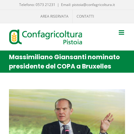
Salta
Telefono: 0573 21231
|
Email: pistoia@confagricoltura.it
al
AREA RISERVATA
CONTATTI
contenuto
Massimiliano Giansanti nominato
presidente del COPA a Bruxelles
Ingrandisci
immagine