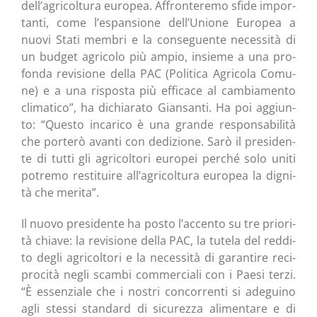
dell’agricoltura euro­pea. Affron­te­re­mo sfi­de impor­
tan­ti, come l’espansione dell’Unione Euro­pea a
nuo­vi Sta­ti mem­bri e la con­se­guen­te neces­si­tà di
un bud­get agri­co­lo più ampio, insie­me a una pro­
fon­da revi­sio­ne del­la PAC (Poli­ti­ca Agri­co­la Comu­
ne) e a una rispo­sta più effi­ca­ce al cam­bia­men­to
cli­ma­ti­co”, ha dichia­ra­to Gian­san­ti. Ha poi aggiun­
to: “Que­sto inca­ri­co è una gran­de respon­sa­bi­li­tà
che por­te­rò avan­ti con dedi­zio­ne. Sarò il pre­si­den­
te di tut­ti gli agri­col­to­ri euro­pei per­ché solo uni­ti
potre­mo resti­tui­re all’agricoltura euro­pea la digni­
tà che merita”.
Il nuo­vo pre­si­den­te ha posto l’accento su tre prio­ri­
tà chia­ve: la revi­sio­ne del­la PAC, la tute­la del red­di­
to degli agri­col­to­ri e la neces­si­tà di garan­ti­re reci­
pro­ci­tà negli scam­bi com­mer­cia­li con i Pae­si ter­zi.
“È essen­zia­le che i nostri con­cor­ren­ti si ade­gui­no
agli stes­si stan­dard di sicu­rez­za ali­men­ta­re e di