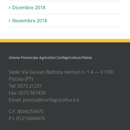
Dicembre 2018
Novembre 2018
Unione Provinciale Agricoltori Confagricoltura Pistoia
Sede: Via Gio­van Bat­ti­sta Ven­tu­ri n. 1 A — 51100
Pisto­ia (PT)
Tel: 0573 21231
Fax: 0573 367439
Email: pistoia@confagricoltura.it
C.F. 8004250470
P.I. 01215000470