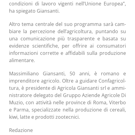
con­di­zio­ni di lavo­ro vigen­ti nell’Unione Euro­pea”,
ha spie­ga­to Giansanti.
Altro tema cen­tra­le del suo pro­gram­ma sarà cam­
bia­re la per­ce­zio­ne dell’agricoltura, pun­tan­do su
una comu­ni­ca­zio­ne più tra­spa­ren­te e basa­ta su
evi­den­ze scien­ti­fi­che, per offri­re ai con­su­ma­to­ri
infor­ma­zio­ni cor­ret­te e affi­da­bi­li sul­la pro­du­zio­ne
alimentare.
Mas­si­mi­lia­no Gian­san­ti, 50 anni, è roma­no e
impren­di­to­re agri­co­lo. Oltre a gui­da­re Con­fa­gri­col­
tu­ra, è pre­si­den­te di Agri­co­la Gian­san­ti srl e ammi­
ni­stra­to­re dele­ga­to del Grup­po Azien­de Agri­co­le Di
Muzio, con atti­vi­tà nel­le pro­vin­ce di Roma, Viter­bo
e Par­ma, spe­cia­liz­za­te nel­la pro­du­zio­ne di cerea­li,
kiwi, lat­te e pro­dot­ti zootecnici.
Reda­zio­ne