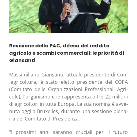
Revisione della PAC, difesa del reddito
agricolo e scambi commerciali: le priorità di
Giansanti
Mas­si­mi­lia­no Gian­san­ti, attua­le pre­si­den­te di Con­
fa­gri­col­tu­ra, è sta­to elet­to pre­si­den­te del COPA
(Comi­ta­to del­le Orga­niz­za­zio­ni Pro­fes­sio­na­li Agri­
co­le), l’or­ga­ni­smo che rap­pre­sen­ta oltre 22 milio­ni
di agri­col­to­ri in tut­ta Euro­pa. La sua nomi­na è avve­
nu­ta oggi a Bru­xel­les, duran­te una ses­sio­ne ple­na­
ria del Comi­ta­to di Presidenza.
“I pros­si­mi anni saran­no cru­cia­li per il futu­ro