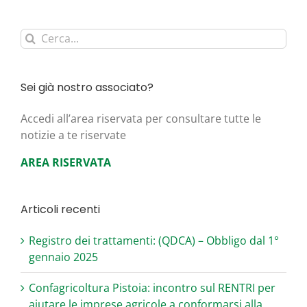
Cerca
per:
Sei già nostro associato?
Acce­di all’area riser­va­ta per con­sul­ta­re tut­te le
noti­zie a te riservate
AREA RISERVATA
Articoli recenti
Registro dei trattamenti: (QDCA) – Obbligo dal 1°
gennaio 2025
Confagricoltura Pistoia: incontro sul RENTRI per
aiutare le imprese agricole a conformarsi alla