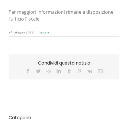
Per mag­gio­ri infor­ma­zio­ni rima­ne a dispo­si­zio­ne
l’ufficio Fiscale.
24 Giugno 2022
|
Fiscale
Condividi questa notizia
Facebook
Twitter
Reddit
LinkedIn
Tumblr
Pinterest
Vk
Email
Categorie