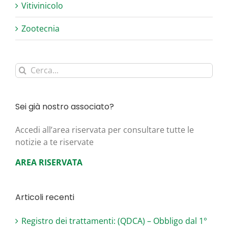
Vitivinicolo
Zootecnia
Cerca
per:
Sei già nostro associato?
Acce­di all’area riser­va­ta per con­sul­ta­re tut­te le
noti­zie a te riservate
AREA RISERVATA
Articoli recenti
Registro dei trattamenti: (QDCA) – Obbligo dal 1°