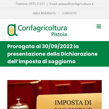
Salta
Telefono: 0573 21231
|
Email: pistoia@confagricoltura.it
al
AREA RISERVATA
CONTATTI
contenuto
Prorogata al 30/09/2022 la
presentazione della Dichiarazione
dell’imposta di soggiorno
Ingrandisci
immagine