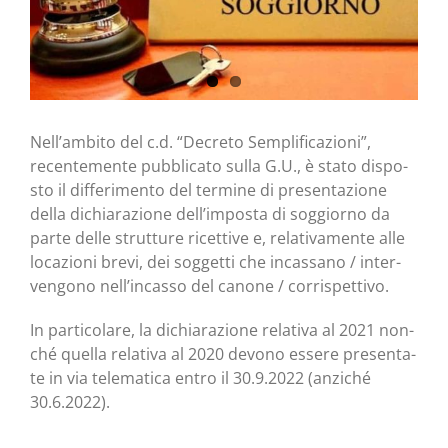
Nel­l’am­bi­to del c.d. “Decre­to Sem­pli­fi­ca­zio­ni”,
recen­te­men­te pub­bli­ca­to sul­la G.U., è sta­to dispo­
sto il dif­fe­ri­men­to del ter­mi­ne di pre­sen­ta­zio­ne
del­la dichia­ra­zio­ne del­l’im­po­sta di sog­gior­no da
par­te del­le strut­tu­re ricet­ti­ve e, rela­ti­va­men­te alle
loca­zio­ni bre­vi, dei sog­get­ti che incas­sa­no / inter­
ven­go­no nel­l’in­cas­so del cano­ne / corrispettivo.
In par­ti­co­la­re, la dichia­ra­zio­ne rela­ti­va al 2021 non­
ché quel­la rela­ti­va al 2020 devo­no esse­re pre­sen­ta­
te in via tele­ma­ti­ca entro il 30.9.2022 (anzi­ché
30.6.2022).