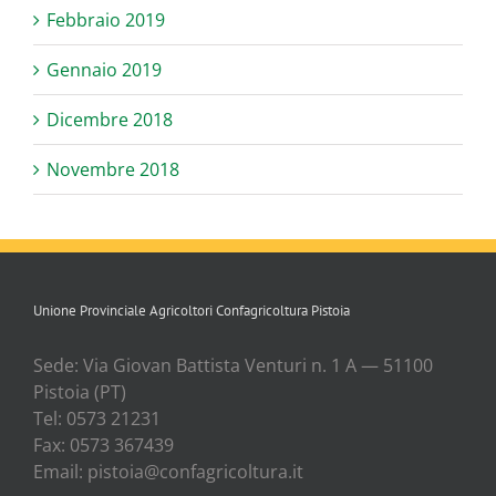
Febbraio 2019
Gennaio 2019
Dicembre 2018
Novembre 2018
Unione Provinciale Agricoltori Confagricoltura Pistoia
Sede: Via Gio­van Bat­ti­sta Ven­tu­ri n. 1 A — 51100
Pisto­ia (PT)
Tel: 0573 21231
Fax: 0573 367439
Email: pistoia@confagricoltura.it