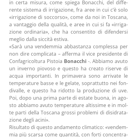
in cer­ta misu­ra, come spie­ga Bonac­chi, del dif­fe­
ren­te siste­ma di irri­ga­zio­ne, fra aree in cui c’è solo
«irri­ga­zio­ne di soc­cor­so», come da noi in Tosca­na,
a van­tag­gio del­la qua­li­tà, e aree in cui si fa «irri­ga­
zio­ne ordi­na­ria», che ha con­sen­ti­to di difen­der­si
meglio dal­la sic­ci­tà estiva.
«Sarà una ven­dem­mia abba­stan­za com­ples­sa per
non dire com­pli­ca­ta – affer­ma il vice pre­si­den­te di
Con­fa­gri­col­tu­ra Pisto­ia
Bonac­chi
-. Abbia­mo avu­to
un inver­no pio­vo­so e que­sto ha crea­to riser­ve di
acqua impor­tan­ti. In pri­ma­ve­ra sono arri­va­te le
tem­pe­ra­tu­re bas­se e le gela­te, soprat­tut­to nei fon­
di­val­le, e que­sto ha ridot­to la pro­du­zio­ne di uve.
Poi, dopo una pri­ma par­te di esta­te buo­na, in ago­
sto abbia­mo avu­to tem­pe­ra­tu­re altis­si­me e in mol­
te par­ti del­la Tosca­na gros­si pro­ble­mi di disi­dra­ta­
zio­ne degli acini».
Risul­ta­to di que­sto anda­men­to cli­ma­ti­co: «ven­dem­
mia più scar­sa come quan­ti­tà, con for­ti con­cen­tra­