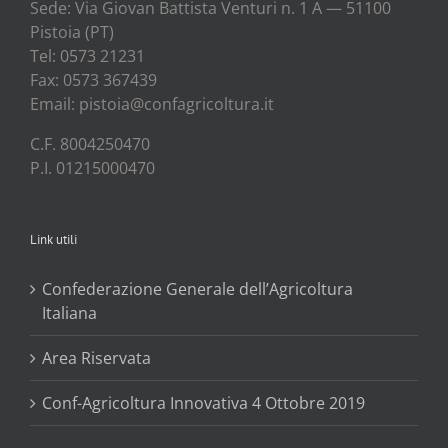
Sede: Via Gio­van Bat­ti­sta Ven­tu­ri n. 1 A — 51100
Pisto­ia (PT)
Tel: 0573 21231
Fax: 0573 367439
Email: pistoia@confagricoltura.it
C.F. 8004250470
P.I. 01215000470
Link utili
Confederazione Generale dell’Agricoltura
Italiana
Area Riservata
Conf-Agricoltura Innovativa 4 Ottobre 2019