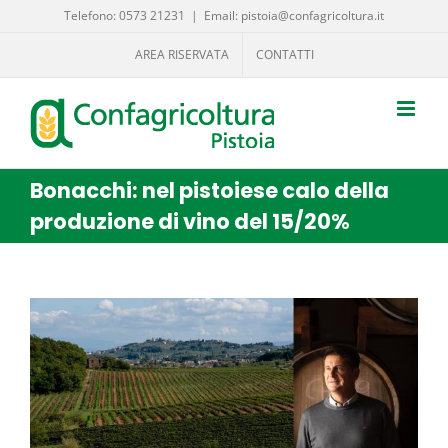
Salta
Telefono: 0573 21231
|
Email: pistoia@confagricoltura.it
al
AREA RISERVATA
CONTATTI
contenuto
Bonacchi: nel pistoiese calo della
produzione di vino del 15/20%
Ingrandisci
immagine