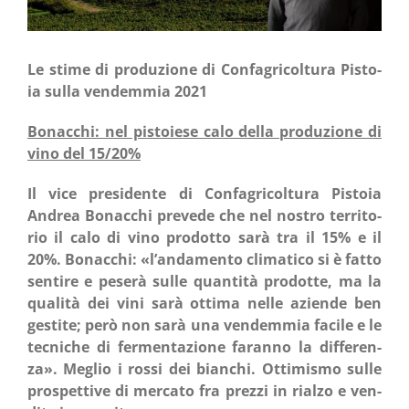
Le sti­me di pro­du­zio­ne di Con­fa­gri­col­tu­ra Pisto­
ia sul­la ven­dem­mia 2021
Bonac­chi: nel pisto­ie­se calo del­la pro­du­zio­ne di
vino del 15/20%
Il vice pre­si­den­te di Con­fa­gri­col­tu­ra Pisto­ia
Andrea Bonac­chi pre­ve­de che nel nostro ter­ri­to­
rio il calo di vino pro­dot­to sarà tra il 15% e il
20%. Bonac­chi: «l’andamento cli­ma­ti­co si è fat­to
sen­ti­re e pese­rà sul­le quan­ti­tà pro­dot­te, ma la
qua­li­tà dei vini sarà otti­ma nel­le azien­de ben
gesti­te; però non sarà una ven­dem­mia faci­le e le
tec­ni­che di fer­men­ta­zio­ne faran­no la dif­fe­ren­
za». Meglio i ros­si dei bian­chi. Otti­mi­smo sul­le
pro­spet­ti­ve di mer­ca­to fra prez­zi in rial­zo e ven­