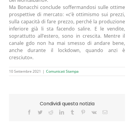
del Montalbano».
Ma Bonac­chi con­clu­de sof­fer­man­do­si sul­le otti­me
pro­spet­ti­ve di mer­ca­to: «c’è otti­mi­smo sui prez­zi,
sul­la capa­ci­tà di fare prez­zo, per­ché la pro­du­zio­ne
infe­rio­re già li sta facen­do sali­re. E le ven­di­te,
soprat­tut­to all’estero, sono in cre­sci­ta. Men­tre il
cana­le gdo non ha mai smes­so di anda­re bene,
anche duran­te il loc­k­do­wn, quan­do anzi è
cresciuto».
10 Settembre 2021
|
Comunicati Stampa
Condividi questa notizia
Facebook
Twitter
Reddit
LinkedIn
Tumblr
Pinterest
Vk
Email