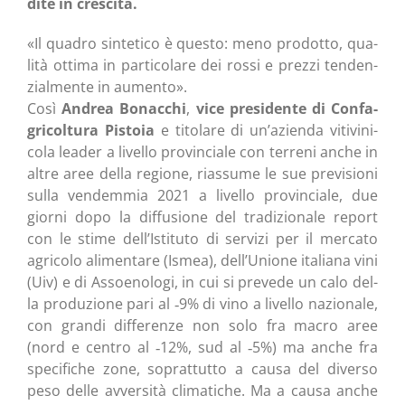
di­te in crescita.
«Il qua­dro sin­te­ti­co è que­sto: meno pro­dot­to, qua­
li­tà otti­ma in par­ti­co­la­re dei ros­si e prez­zi ten­den­
zial­men­te in aumento».
Così
Andrea Bonac­chi
,
vice pre­si­den­te di Con­fa­
gri­col­tu­ra Pisto­ia
e tito­la­re di un’azienda viti­vi­ni­
co­la lea­der a livel­lo pro­vin­cia­le con ter­re­ni anche in
altre aree del­la regio­ne, rias­su­me le sue pre­vi­sio­ni
sul­la ven­dem­mia 2021 a livel­lo pro­vin­cia­le, due
gior­ni dopo la dif­fu­sio­ne del tra­di­zio­na­le report
con le sti­me dell’Istituto di ser­vi­zi per il mer­ca­to
agri­co­lo ali­men­ta­re (Ismea), dell’Unione ita­lia­na vini
(Uiv) e di Assoe­no­lo­gi, in cui si pre­ve­de un calo del­
la pro­du­zio­ne pari al ‑9% di vino a livel­lo nazio­na­le,
con gran­di dif­fe­ren­ze non solo fra macro aree
(nord e cen­tro al ‑12%, sud al ‑5%) ma anche fra
spe­ci­fi­che zone, soprat­tut­to a cau­sa del diver­so
peso del­le avver­si­tà cli­ma­ti­che. Ma a cau­sa anche