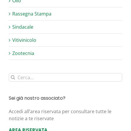
Olio
Rassegna Stampa
Sindacale
Vitivinicolo
Zootecnia
Cerca
per:
Sei già nostro associato?
Acce­di all’area riser­va­ta per con­sul­ta­re tut­te le
noti­zie a te riservate
AREA RISERVATA