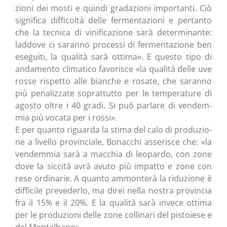
zio­ni dei mosti e quin­di gra­da­zio­ni impor­tan­ti. Ciò
signi­fi­ca dif­fi­col­tà del­le fer­men­ta­zio­ni e per­tan­to
che la tec­ni­ca di vini­fi­ca­zio­ne sarà deter­mi­nan­te:
lad­do­ve ci saran­no pro­ces­si di fer­men­ta­zio­ne ben
ese­gui­ti, la qua­li­tà sarà otti­ma». E que­sto tipo di
anda­men­to cli­ma­ti­co favo­ri­sce «la qua­li­tà del­le uve
ros­se rispet­to alle bian­che e rosa­te, che saran­no
più pena­liz­za­te soprat­tut­to per le tem­pe­ra­tu­re di
ago­sto oltre i 40 gra­di. Si può par­la­re di ven­dem­
mia più voca­ta per i rossi».
E per quan­to riguar­da la sti­ma del calo di pro­du­zio­
ne a livel­lo pro­vin­cia­le, Bonac­chi asse­ri­sce che: «la
ven­dem­mia sarà a mac­chia di leo­par­do, con zone
dove la sic­ci­tà avrà avu­to più impat­to e zone con
rese ordi­na­rie. A quan­to ammon­te­rà la ridu­zio­ne è
dif­fi­ci­le pre­ve­der­lo, ma direi nel­la nostra pro­vin­cia
fra il 15% e il 20%. E la qua­li­tà sarà inve­ce otti­ma
per le pro­du­zio­ni del­le zone col­li­na­ri del pisto­ie­se e