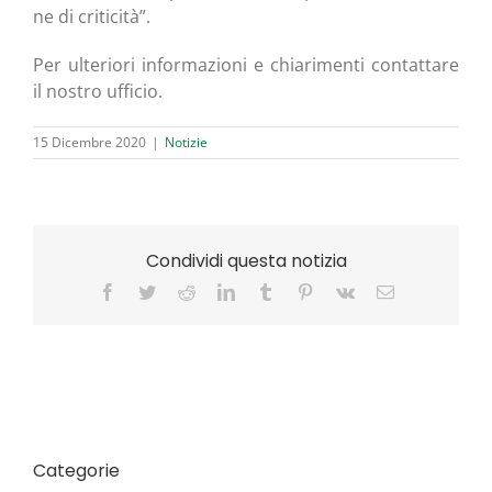
ne di criticità”.
Per ulte­rio­ri infor­ma­zio­ni e chia­ri­men­ti con­tat­ta­re
il nostro ufficio.
15 Dicembre 2020
|
Notizie
Condividi questa notizia
Facebook
Twitter
Reddit
LinkedIn
Tumblr
Pinterest
Vk
Email
Categorie