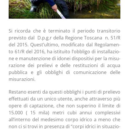
Si ricor­da che è ter­mi­na­to il perio­do tran­si­to­rio
pre­vi­sto dal D.p.g.r del­la Regio­ne Tosca­na n. 51/R
del 2015. Quest’ultimo, modi­fi­ca­to dal Rego­la­men­
to 61/R del 2016, ha isti­tui­to l’obbligo di instal­la­zio­
ne e manu­ten­zio­ne di ido­nei dispo­si­ti­vi per la misu­
ra­zio­ne dei pre­lie­vi e del­le resti­tu­zio­ni di acqua
pub­bli­ca e gli obbli­ghi di comu­ni­ca­zio­ne del­le
misurazioni.
Resta­no esen­ti da que­sti obbli­ghi i pun­ti di pre­lie­vo
effet­tua­ti da un uni­co uten­te, anche attra­ver­so più
ope­re di cap­ta­zio­ne, che non supe­ri­no il limi­te di
15.000 ( 15 mila) metri cubi annui com­ples­si­vi
all’interno del mede­si­mo cor­po idri­co a meno che
non ci si tro­vi in pre­sen­za di “cor­pi idri­ci in situa­zio­