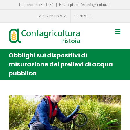
Salta
Telefono: 0573 21231
|
Email: pistoia@confagricoltura.it
al
AREA RISERVATA
CONTATTI
contenuto
Obblighi sui dispositivi di
misurazione dei prelievi di acqua
pubblica
Ingrandisci
immagine