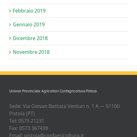
Febbraio 2019
Gennaio 2019
Dicembre 2018
Novembre 2018
Unione Provinciale Agricoltori Confagricoltura Pistoia
Sede: Via Gio­van Bat­ti­sta Ven­tu­ri n. 1 A — 51100
Pisto­ia (PT)
Tel: 0573 21231
Fax: 0573 367439
Email: pistoia@confagricoltura.it