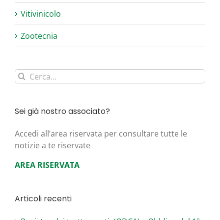
Vitivinicolo
Zootecnia
Cerca
per:
Sei già nostro associato?
Acce­di all’area riser­va­ta per con­sul­ta­re tut­te le
noti­zie a te riservate
AREA RISERVATA
Articoli recenti