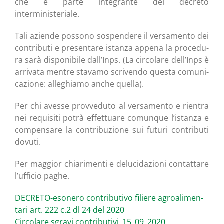
che è par­te inte­gran­te del decre­to
interministeriale.
Tali azien­de pos­so­no sospen­de­re il ver­sa­men­to dei
con­tri­bu­ti e pre­sen­ta­re istan­za appe­na la pro­ce­du­
ra sarà dispo­ni­bi­le dall’Inps. (La cir­co­la­re dell’Inps è
arri­va­ta men­tre sta­va­mo scri­ven­do que­sta comu­ni­
ca­zio­ne: alle­ghia­mo anche quella).
Per chi aves­se prov­ve­du­to al ver­sa­men­to e rien­tra
nei requi­si­ti potrà effet­tua­re comun­que l’istanza e
com­pen­sa­re la con­tri­bu­zio­ne sui futu­ri con­tri­bu­ti
dovuti.
Per mag­gior chia­ri­men­ti e delu­ci­da­zio­ni con­tat­ta­re
l’ufficio paghe.
DECRE­TO-eso­ne­ro con­tri­bu­ti­vo filie­re agroa­li­men­
ta­ri art. 222 c.2 dl 24 del 2020
Cir­co­la­re sgra­vi contributivi_15_09_2020