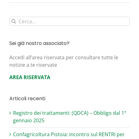
Cerca
per:
Sei già nostro associato?
Acce­di all’area riser­va­ta per con­sul­ta­re tut­te le
noti­zie a te riservate
AREA RISERVATA
Articoli recenti
Registro dei trattamenti: (QDCA) – Obbligo dal 1°
gennaio 2025
Confagricoltura Pistoia: incontro sul RENTRI per