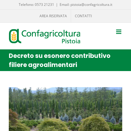
Salta
Telefono: 0573 21231
|
Email: pistoia@confagricoltura.it
al
AREA RISERVATA
CONTATTI
contenuto
Decreto su esonero contributivo
filiere agroalimentari
Ingrandisci
immagine