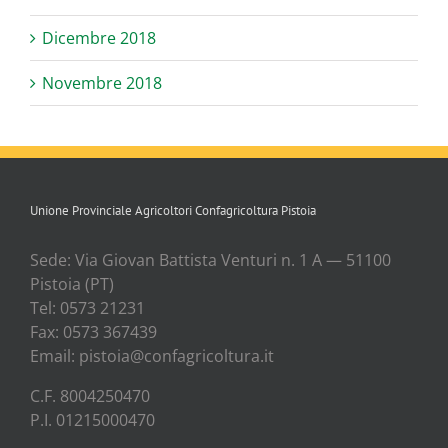
Dicembre 2018
Novembre 2018
Unione Provinciale Agricoltori Confagricoltura Pistoia
Sede: Via Gio­van Bat­ti­sta Ven­tu­ri n. 1 A — 51100
Pisto­ia (PT)
Tel: 0573 21231
Fax: 0573 367439
Email: pistoia@confagricoltura.it
C.F. 8004250470
P.I. 01215000470