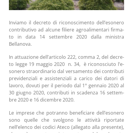
Invia­mo il decre­to di rico­no­sci­men­to dell’esonero
con­tri­bu­ti­vo ad alcu­ne filie­re agroa­li­men­ta­ri fir­ma­
to in data 14 set­tem­bre 2020 dal­la mini­stra
Bellanova.
In attua­zio­ne dell’articolo 222, com­ma 2, del decre­
to leg­ge 19 mag­gio 2020 n. 34, è rico­no­sciu­to l’e­
so­ne­ro straor­di­na­rio dal ver­sa­men­to dei con­tri­bu­ti
pre­vi­den­zia­li e assi­sten­zia­li a cari­co dei dato­ri di
lavo­ro, dovu­ti per il perio­do dal 1° gen­na­io 2020 al
30 giu­gno 2020, con­tri­bu­ti in sca­den­za 16 set­tem­
bre 2020 e 16 dicem­bre 2020.
Le impre­se che potran­no bene­fi­cia­re dell’esonero
sono quel­le che svol­go­no le atti­vi­tà ripor­ta­te
nell’elenco dei codi­ci Ate­co (alle­ga­to alla pre­sen­te),