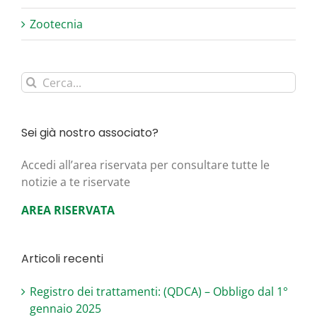
Zootecnia
Cerca
per:
Sei già nostro associato?
Acce­di all’area riser­va­ta per con­sul­ta­re tut­te le
noti­zie a te riservate
AREA RISERVATA
Articoli recenti
Registro dei trattamenti: (QDCA) – Obbligo dal 1°
gennaio 2025