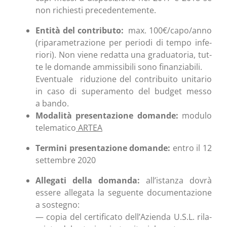
non richie­sti precedentemente.
Enti­tà del con­tri­bu­to:
max. 100€/capo/anno
(ripa­ra­me­tra­zio­ne per perio­di di tem­po infe­
rio­ri). Non vie­ne redat­ta una gra­dua­to­ria, tut­
te le doman­de ammis­si­bi­li sono finanziabili.
Even­tua­le ridu­zio­ne del con­tri­bui­to uni­ta­rio
in caso di supe­ra­men­to del bud­get mes­so
a bando.
Moda­li­tà pre­sen­ta­zio­ne doman­de:
modu­lo
tele­ma­ti­co
ARTEA
Ter­mi­ni pre­sen­ta­zio­ne doman­de:
entro il 12
set­tem­bre 2020
Alle­ga­ti del­la doman­da:
all’istanza dovrà
esse­re alle­ga­ta la seguen­te docu­men­ta­zio­ne
a sostegno:
— copia del cer­ti­fi­ca­to dell’Azienda U.S.L. rila­