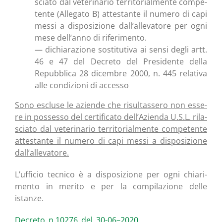
scia­to dal vete­ri­na­rio ter­ri­to­rial­men­te com­pe­
ten­te (Alle­ga­to B) atte­stan­te il nume­ro di capi
mes­si a dispo­si­zio­ne dall’allevatore per ogni
mese dell’anno di riferimento.
— dichia­ra­zio­ne sosti­tu­ti­va ai sen­si degli artt.
46 e 47 del Decre­to del Pre­si­den­te del­la
Repub­bli­ca 28 dicem­bre 2000, n. 445 rela­ti­va
alle con­di­zio­ni di accesso
Sono esclu­se le azien­de che risul­tas­se­ro non esse­
re in pos­ses­so del cer­ti­fi­ca­to dell’Azienda U.S.L. rila­
scia­to dal vete­ri­na­rio ter­ri­to­rial­men­te com­pe­ten­te
atte­stan­te il nume­ro di capi mes­si a dispo­si­zio­ne
dall’allevatore.
L’ufficio tec­ni­co è a dispo­si­zio­ne per ogni chia­ri­
men­to in meri­to e per la com­pi­la­zio­ne del­le
istanze.
Decreto_n.10276_del_30-06–2020