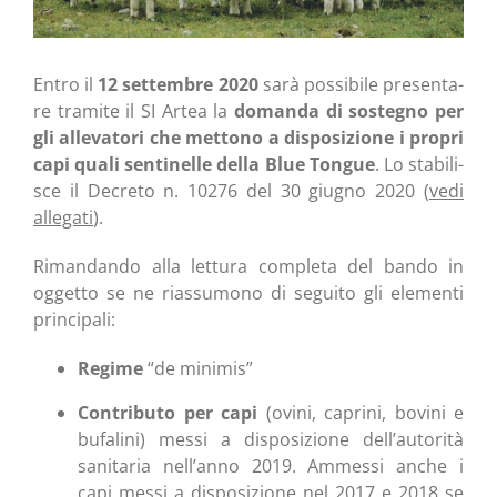
Entro il
12 set­tem­bre 2020
sarà pos­si­bi­le pre­sen­ta­
re tra­mi­te il SI Artea la
doman­da di soste­gno per
gli alle­va­to­ri che met­to­no a dispo­si­zio­ne i pro­pri
capi qua­li sen­ti­nel­le del­la Blue Ton­gue
. Lo sta­bi­li­
sce il Decre­to n. 10276 del 30 giu­gno 2020 (
vedi
alle­ga­ti
).
Riman­dan­do alla let­tu­ra com­ple­ta del ban­do in
ogget­to se ne rias­su­mo­no di segui­to gli ele­men­ti
principali:
Regi­me
“de minimis”
Con­tri­bu­to per capi
(ovi­ni, capri­ni, bovi­ni e
bufa­li­ni) mes­si a dispo­si­zio­ne dell’autorità
sani­ta­ria nell’anno 2019. Ammes­si anche i
capi mes­si a dispo­si­zio­ne nel 2017 e 2018 se