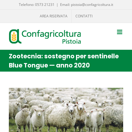
Salta
Telefono: 0573 21231
|
Email: pistoia@confagricoltura.it
al
AREA RISERVATA
CONTATTI
contenuto
Zootecnia: sostegno per sentinelle
Blue Tongue — anno 2020
Ingrandisci
immagine