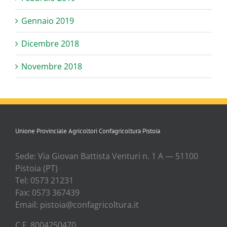
Gennaio 2019
Dicembre 2018
Novembre 2018
Unione Provinciale Agricoltori Confagricoltura Pistoia
Sede: Via Gio­van Bat­ti­sta Ven­tu­ri n. 1 A — 51100
Pisto­ia (PT)
Tel: 0573 21231
Fax: 0573 367439
Email: pistoia@confagricoltura.it
C.F. 8004250470