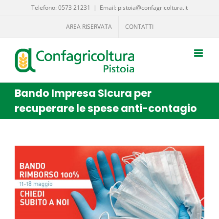
Salta
Telefono: 0573 21231
|
Email: pistoia@confagricoltura.it
al
AREA RISERVATA
CONTATTI
contenuto
Bando Impresa SIcura per
recuperare le spese anti-contagio
Ingrandisci
immagine