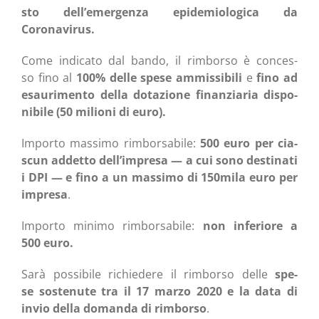
sto dell’emergenza epi­de­mio­lo­gi­ca da
Coronavirus.
Come indi­ca­to dal ban­do, il rim­bor­so è con­ces­
so fino al
100% del­le spe­se ammis­si­bi­li
e
fino ad
esau­ri­men­to del­la dota­zio­ne finan­zia­ria dispo­
ni­bi­le (50 milio­ni di euro).
Impor­to mas­si­mo rim­bor­sa­bi­le:
500 euro per cia­
scun addet­to dell’impresa — a cui sono desti­na­ti
i DPI — e fino a un mas­si­mo di 150mila euro per
impre­sa
.
Impor­to mini­mo rim­bor­sa­bi­le:
non infe­rio­re a
500 euro.
Sarà pos­si­bi­le richie­de­re il rim­bor­so del­le
spe­
se soste­nu­te
tra il 17 mar­zo 2020 e la data di
invio del­la doman­da di rim­bor­so
.