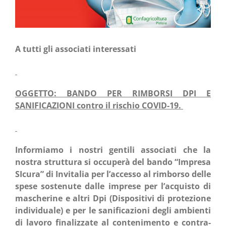
A tut­ti gli asso­cia­ti interessati
OGGETTO: BANDO PER RIMBORSI DPI E
SANIFICAZIONI con­tro il rischio COVID-19.
Infor­mia­mo i nostri gen­ti­li asso­cia­ti che la
nostra strut­tu­ra si occu­pe­rà del ban­do “Impre­sa
SIcu­ra” di Invi­ta­lia per l’accesso al rim­bor­so del­le
spe­se soste­nu­te dal­le impre­se per l’acquisto di
masche­ri­ne e altri Dpi (Dispo­si­ti­vi di pro­te­zio­ne
indi­vi­dua­le) e per le sani­fi­ca­zio­ni degli ambien­ti
di lavo­ro fina­liz­za­te al con­te­ni­men­to e con­tra­