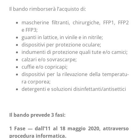
Il ban­do rim­bor­se­rà l’acquisto di:
masche­ri­ne fil­tran­ti, chi­rur­gi­che, FFP1, FFP2
e FFP3;
guan­ti in lat­ti­ce, in vini­le e in nitrile;
dispo­si­ti­vi per pro­te­zio­ne oculare;
indu­men­ti di pro­te­zio­ne qua­li tute e/o camici;
cal­za­ri e/o sovrascarpe;
cuf­fie e/o copricapi;
dispo­si­ti­vi per la rile­va­zio­ne del­la tem­pe­ra­tu­
ra corporea;
deter­gen­ti e solu­zio­ni disinfettanti/antisettici
Il ban­do pre­ve­de 3 fasi:
1 Fase — dall’11 al 18 mag­gio 2020, attra­ver­so
pro­ce­du­ra informatica.