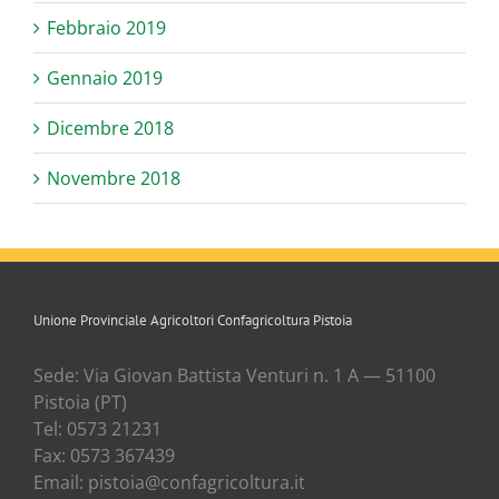
Febbraio 2019
Gennaio 2019
Dicembre 2018
Novembre 2018
Unione Provinciale Agricoltori Confagricoltura Pistoia
Sede: Via Gio­van Bat­ti­sta Ven­tu­ri n. 1 A — 51100
Pisto­ia (PT)
Tel: 0573 21231
Fax: 0573 367439
Email: pistoia@confagricoltura.it