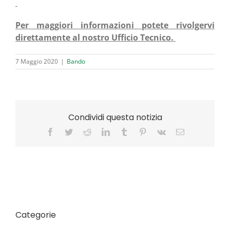
Per mag­gio­ri infor­ma­zio­ni pote­te rivol­ger­vi
diret­ta­men­te al nostro Uffi­cio Tecnico.
7 Maggio 2020
|
Bando
Condividi questa notizia
Facebook
Twitter
Reddit
LinkedIn
Tumblr
Pinterest
Vk
Email
Categorie