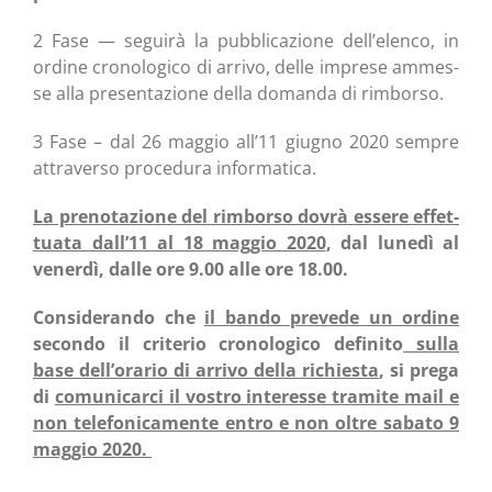
2 Fase — segui­rà la pub­bli­ca­zio­ne dell’elenco, in
ordi­ne cro­no­lo­gi­co di arri­vo, del­le impre­se ammes­
se alla pre­sen­ta­zio­ne del­la doman­da di rimborso.
3 Fase – dal 26 mag­gio all’11 giu­gno 2020 sem­pre
attra­ver­so pro­ce­du­ra informatica.
La pre­no­ta­zio­ne del rim­bor­so dovrà esse­re effet­
tua­ta dall’11 al 18 mag­gio 2020
, dal lune­dì al
vener­dì, dal­le ore 9.00 alle ore 18.00.
Con­si­de­ran­do che
il ban­do pre­ve­de un ordi­ne
secon­do il cri­te­rio cro­no­lo­gi­co defi­ni­to
sul­la
base dell’orario di arri­vo del­la richie­sta
, si pre­ga
di
comu­ni­car­ci il vostro inte­res­se tra­mi­te mail e
non tele­fo­ni­ca­men­te entro e non oltre saba­to 9
mag­gio 2020.