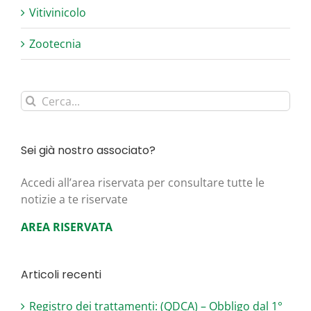
Vitivinicolo
Zootecnia
Cerca
per:
Sei già nostro associato?
Acce­di all’area riser­va­ta per con­sul­ta­re tut­te le
noti­zie a te riservate
AREA RISERVATA
Articoli recenti
Registro dei trattamenti: (QDCA) – Obbligo dal 1°