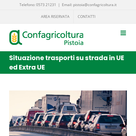
Salta
Telefono: 0573 21231
|
Email: pistoia@confagricoltura.it
al
AREA RISERVATA
CONTATTI
contenuto
Situazione trasporti su strada in UE
ed Extra UE
Ingrandisci
immagine