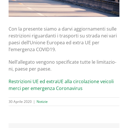
Con la pre­sen­te sia­mo a dar­vi aggior­na­men­ti sul­le
restri­zio­ni riguar­dan­ti i tra­spor­ti su stra­da nei vari
pae­si dell’Unione Euro­pea ed extra UE per
l’emergenza COVID19.
Nell’allegato ven­go­no spe­ci­fi­ca­te tut­te le limi­ta­zio­
ni, pae­se per paese.
Restri­zio­ni UE ed extraUE alla cir­co­la­zio­ne vei­co­li
mer­ci per emer­gen­za Coronavirus
30 Aprile 2020
|
Notizie