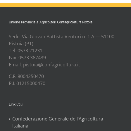
Unione Provinciale Agricoltori Confagricoltura Pistoia
Sede: Via Gio­van Bat­ti­sta Ven­tu­ri n. 1 A — 51100
Pisto­ia (PT)
Tel: 0573 21231
Fax: 0573 367439
Email: pistoia@confagricoltura.it
C.F. 8004250470
P.I. 01215000470
Link utili
Confederazione Generale dell’Agricoltura
Italiana