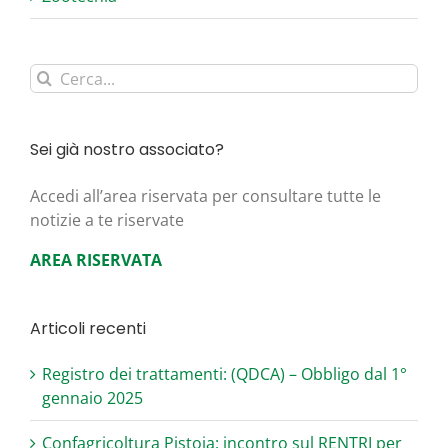
Cerca
per:
Sei già nostro associato?
Acce­di all’area riser­va­ta per con­sul­ta­re tut­te le
noti­zie a te riservate
AREA RISERVATA
Articoli recenti
Registro dei trattamenti: (QDCA) – Obbligo dal 1°
gennaio 2025
Confagricoltura Pistoia: incontro sul RENTRI per