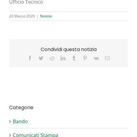
Uffi­cio Tecnico
20 Marzo 2020
|
Notizie
Condividi questa notizia
Facebook
Twitter
Reddit
LinkedIn
Tumblr
Pinterest
Vk
Email
Categorie
Bando
Comunicati Stampa