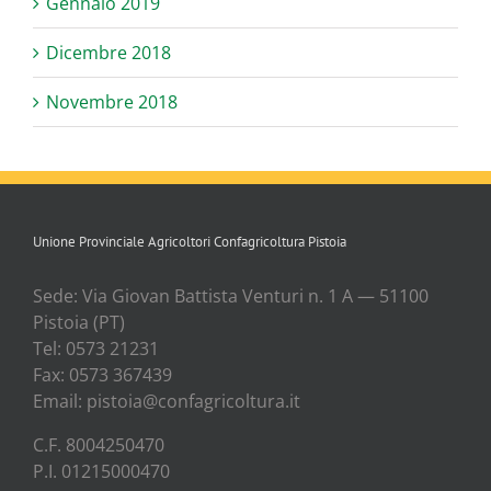
Gennaio 2019
Dicembre 2018
Novembre 2018
Unione Provinciale Agricoltori Confagricoltura Pistoia
Sede: Via Gio­van Bat­ti­sta Ven­tu­ri n. 1 A — 51100
Pisto­ia (PT)
Tel: 0573 21231
Fax: 0573 367439
Email: pistoia@confagricoltura.it
C.F. 8004250470
P.I. 01215000470