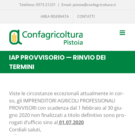
Salta
Telefono: 0573 21231
|
Email: pistoia@confagricoltura.it
al
AREA RISERVATA
CONTATTI
contenuto
IAP PROVVISORIO — RINVIO DEI
TERMINI
Viste le cir­co­stan­ze ecce­zio­na­li attual­men­te in cor­
so, gli IMPRENDITORI AGRICOLI PROFESSIONALI
PROVVISORI con sca­den­za dal 1 feb­bra­io al 30 giu­
gno 2020 non fina­liz­za­ti a tito­lo defi­ni­ti­vo sono pro­
ro­ga­ti d’uf­fi­cio sino al
01.07.2020
Cor­dia­li saluti,