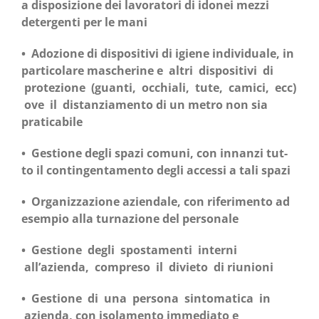
a dispo­si­zio­ne dei lavo­ra­to­ri di ido­nei mez­zi
deter­gen­ti per le mani
• Ado­zio­ne di dispo­si­ti­vi di igie­ne indi­vi­dua­le, in
par­ti­co­la­re masche­ri­ne e altri dispo­si­ti­vi di
pro­te­zio­ne (guan­ti, occhia­li, tute, cami­ci, ecc)
ove il distan­zia­men­to di un metro non sia
praticabile
• Gestio­ne degli spa­zi comu­ni, con innan­zi tut­
to il con­tin­gen­ta­men­to degli acces­si a tali spazi
• Orga­niz­za­zio­ne azien­da­le, con rife­ri­men­to ad
esem­pio alla tur­na­zio­ne del personale
• Gestio­ne degli spo­sta­men­ti inter­ni
all’azienda, com­pre­so il divie­to di riunioni
• Gestio­ne di una per­so­na sin­to­ma­ti­ca in
azien­da, con iso­la­men­to imme­dia­to e