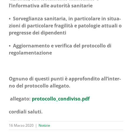
l’informativa alle auto­ri­tà sanitarie
• Sor­ve­glian­za sani­ta­ria, in par­ti­co­la­re in situa­
zio­ni di par­ti­co­la­re fra­gi­li­tà e pato­lo­gie attua­li o
pre­gres­se dei dipendenti
• Aggior­na­men­to e veri­fi­ca del pro­to­col­lo di
regolamentazione
Ognu­no di que­sti pun­ti
è appro­fon­di­to all’in­ter­
no del pro­to­col­lo allegato.
alle­ga­to:
protocollo_condiviso.pdf
cor­dia­li saluti.
16 Marzo 2020
|
Notizie