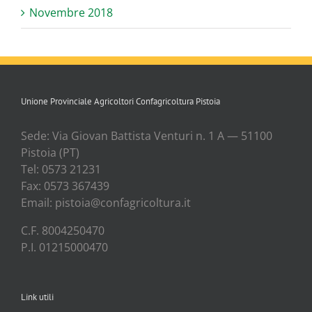
Novembre 2018
Unione Provinciale Agricoltori Confagricoltura Pistoia
Sede: Via Gio­van Bat­ti­sta Ven­tu­ri n. 1 A — 51100
Pisto­ia (PT)
Tel: 0573 21231
Fax: 0573 367439
Email: pistoia@confagricoltura.it
C.F. 8004250470
P.I. 01215000470
Link utili