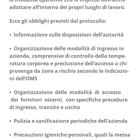
adot­ta­re all’in­ter­no dei pro­pri luo­ghi di lavo­ro
.
Ecco gli obbli­ghi pre­vi­sti dal protocollo:
• Infor­ma­zio­ne sul­le dispo­si­zio­ni dell’autorità
• Orga­niz­za­zio­ne del­le moda­li­tà di ingres­so in
azien­da, com­pren­si­ve di con­trol­lo del­la tem­pe­
ra­tu­ra cor­po­rea e pre­clu­sio­ne dell’accesso a chi
pro­ven­ga da zone a rischio secon­do le indi­ca­zio­
ni dell’OMS
• Orga­niz­za­zio­ne del­le moda­li­tà di acces­so
dei for­ni­to­ri ester­ni, con spe­ci­fi­che pro­ce­du­re
di ingres­so, tran­si­to e uscita
• Puli­zia e sani­fi­ca­zio­ne perio­di­che dell’azienda
• Pre­cau­zio­ni igie­ni­che per­so­na­li, qua­li la mes­sa