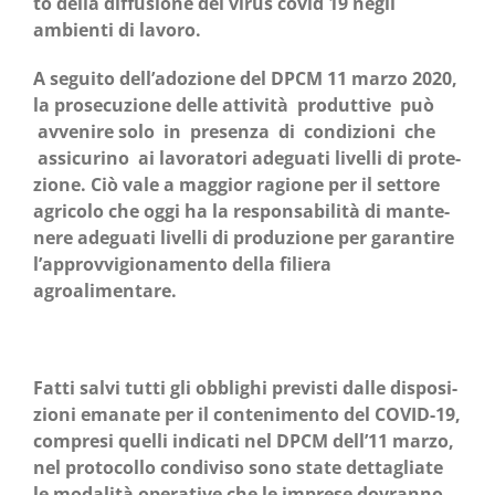
to del­la dif­fu­sio­ne del virus covid 19 negli
ambien­ti di lavoro.
A segui­to dell’adozione del DPCM 11 mar­zo 2020,
la pro­se­cu­zio­ne del­le atti­vi­tà pro­dut­ti­ve può
avve­ni­re solo in pre­sen­za di con­di­zio­ni che
assi­cu­ri­no ai lavo­ra­to­ri ade­gua­ti livel­li di pro­te­
zio­ne. Ciò vale a mag­gior ragio­ne per il set­to­re
agri­co­lo che oggi ha la respon­sa­bi­li­tà di man­te­
ne­re ade­gua­ti livel­li di pro­du­zio­ne per garan­ti­re
l’approvvigionamento del­la filie­ra
agroalimentare.
Fat­ti sal­vi tut­ti gli obbli­ghi pre­vi­sti dal­le dispo­si­
zio­ni ema­na­te per il con­te­ni­men­to del COVID-19,
com­pre­si quel­li indi­ca­ti nel DPCM dell’11 mar­zo,
nel pro­to­col­lo con­di­vi­so sono sta­te det­ta­glia­te
le moda­li­tà ope­ra­ti­ve che le impre­se dovran­no