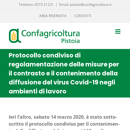
Salta
Telefono: 0573 21231
|
Email: pistoia@confagricoltura.it
al
AREA RISERVATA
CONTATTI
contenuto
Protocollo condiviso di
regolamentazione delle misure per
il contrasto e il contenimento della
diffusione del virus Covid-19 negli
ambienti di lavoro
Ieri l’altro, saba­to 14 mar­zo 2020, è sta­to sot­to­
scrit­to il pro­to­col­lo con­di­vi­so per il con­te­ni­men­