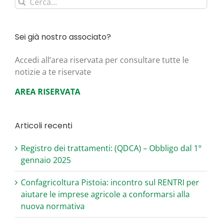
Cerca
per:
Sei già nostro associato?
Acce­di all’area riser­va­ta per con­sul­ta­re tut­te le
noti­zie a te riservate
AREA RISERVATA
Articoli recenti
Registro dei trattamenti: (QDCA) – Obbligo dal 1°
gennaio 2025
Confagricoltura Pistoia: incontro sul RENTRI per
aiutare le imprese agricole a conformarsi alla
nuova normativa