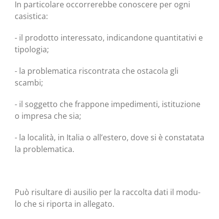
In par­ti­co­la­re occor­re­reb­be cono­sce­re per ogni
casistica:
- il pro­dot­to inte­res­sa­to, indi­can­do­ne quan­ti­ta­ti­vi e
tipologia;
- la pro­ble­ma­ti­ca riscon­tra­ta che osta­co­la gli
scambi;
- il sog­get­to che frap­po­ne impe­di­men­ti, isti­tu­zio­ne
o impre­sa che sia;
- la loca­li­tà, in Ita­lia o all’estero, dove si è con­sta­ta­ta
la problematica.
Può risul­ta­re di ausi­lio per la rac­col­ta dati il modu­
lo che si ripor­ta in allegato.