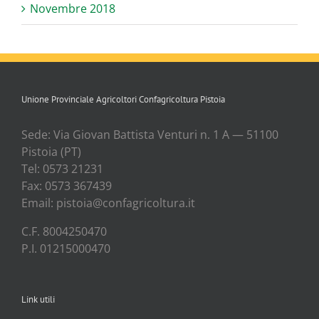
Novembre 2018
Unione Provinciale Agricoltori Confagricoltura Pistoia
Sede: Via Gio­van Bat­ti­sta Ven­tu­ri n. 1 A — 51100
Pisto­ia (PT)
Tel: 0573 21231
Fax: 0573 367439
Email: pistoia@confagricoltura.it
C.F. 8004250470
P.I. 01215000470
Link utili