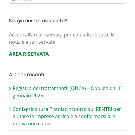
per:
Sei già nostro associato?
Acce­di all’area riser­va­ta per con­sul­ta­re tut­te le
noti­zie a te riservate
AREA RISERVATA
Articoli recenti
Registro dei trattamenti: (QDCA) – Obbligo dal 1°
gennaio 2025
Confagricoltura Pistoia: incontro sul RENTRI per
aiutare le imprese agricole a conformarsi alla
nuova normativa