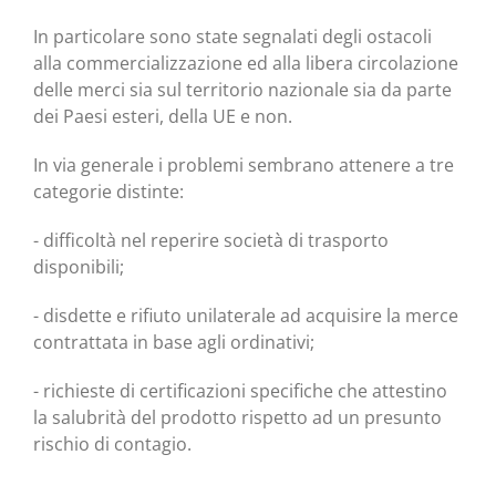
In par­ti­co­la­re sono sta­te segna­la­ti degli osta­co­li
alla com­mer­cia­liz­za­zio­ne ed alla libe­ra cir­co­la­zio­ne
del­le mer­ci sia sul ter­ri­to­rio nazio­na­le sia da par­te
dei Pae­si este­ri, del­la UE e non.
In via gene­ra­le i pro­ble­mi sem­bra­no atte­ne­re a tre
cate­go­rie distinte:
- dif­fi­col­tà nel repe­ri­re socie­tà di tra­spor­to
disponibili;
- disdet­te e rifiu­to uni­la­te­ra­le ad acqui­si­re la mer­ce
con­trat­ta­ta in base agli ordinativi;
- richie­ste di cer­ti­fi­ca­zio­ni spe­ci­fi­che che atte­sti­no
la salu­bri­tà del pro­dot­to rispet­to ad un pre­sun­to
rischio di contagio.