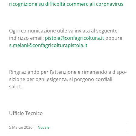
rico­gni­zio­ne su dif­fi­col­tà com­mer­cia­li coronavirus
Ogni comu­ni­ca­zio­ne uti­le va invia­ta al seguen­te
indi­riz­zo email:
pistoia@confagricoltura.it
oppu­re
s.melani@confagricolturapistoia.it
Rin­gra­zian­do per l’attenzione e rima­nen­do a dispo­
si­zio­ne per ogni esi­gen­za, si por­go­no cor­dia­li
saluti.
Uffi­cio Tecnico
5 Marzo 2020
|
Notizie