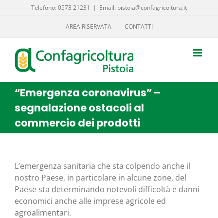
Salta
Telefono: 0573 21231
|
Email: pistoia@confagricoltura.it
al
AREA RISERVATA
CONTATTI
contenuto
“Emergenza coronavirus” –
segnalazione ostacoli al
commercio dei prodotti
L’emergenza sani­ta­ria che sta col­pen­do anche il
nostro Pae­se, in par­ti­co­la­re in alcu­ne zone, del
Pae­se sta deter­mi­nan­do note­vo­li dif­fi­col­tà e dan­ni
eco­no­mi­ci anche alle impre­se agri­co­le ed
agroalimentari.