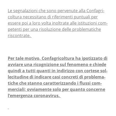
Le segna­la­zio­ni che sono per­ve­nu­te alla Con­fa­gri­
col­tu­ra neces­si­ta­no di rife­ri­men­ti pun­tua­li per
esse­re poi a loro vol­ta inol­tra­te alle isti­tu­zio­ni com­
pe­ten­ti per una riso­lu­zio­ne del­le pro­ble­ma­ti­che
riscontrate.
Per tale moti­vo, Con­fa­gri­col­tu­ra ha ipo­tiz­za­to di
avvia­re una rico­gni­zio­ne sul feno­me­no e chie­de
quin­di a tut­ti quan­ti in indi­riz­zo con cor­te­se sol­
le­ci­tu­di­ne di indi­ca­re casi con­cre­ti di pro­ble­ma­
ti­che che stan­no carat­te­riz­zan­do i flus­si com­
mer­cia­li; ovvia­men­te solo per quan­to con­cer­ne
l’emergenza coronavirus.