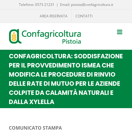
Salta
Telefono: 0573 21231
|
Email: pistoia@confagricoltura.it
al
AREA RISERVATA
CONTATTI
contenuto
CONFAGRICOLTURA: SODDISFAZIONE
PER IL PROVVEDIMENTO ISMEA CHE
MODIFICA LE PROCEDURE DI RINVIO
DELLE RATE DI MUTUO PER LE AZIENDE
COLPITE DA CALAMITÀ NATURALI E
DALLA XYLELLA
COMUNICATO STAMPA