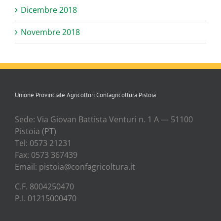
Dicembre 2018
Novembre 2018
Unione Provinciale Agricoltori Confagricoltura Pistoia
Sede: Via Gio­van Bat­ti­sta Ven­tu­ri n. 1 A — 51100
Pisto­ia (PT)
Tel: 0573 21231
Fax: 0573 367439
Email: pistoia@confagricoltura.it
C.F. 8004250470
P.I. 01215000470