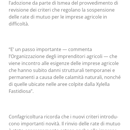
l’adozione da par­te di Ismea del prov­ve­di­men­to di
revi­sio­ne dei cri­te­ri che rego­la­no la sospen­sio­ne
del­le rate di mutuo per le impre­se agri­co­le in
difficoltà.
“E’ un pas­so impor­tan­te — com­men­ta
l’Organizzazione degli impren­di­to­ri agri­co­li — che
vie­ne incon­tro alle esi­gen­ze del­le impre­se agri­co­le
che han­no subi­to dan­ni strut­tu­ra­li tem­po­ra­nei e
per­ma­nen­ti a cau­sa del­le cala­mi­tà natu­ra­li, non­ché
di quel­le ubi­ca­te nel­le aree col­pi­te dal­la Xylel­la
Fastidiosa”.
Con­fa­gri­col­tu­ra ricor­da che i nuo­vi cri­te­ri intro­du­
co­no impor­tan­ti novi­tà. Il rin­vio del­le rate di mutuo