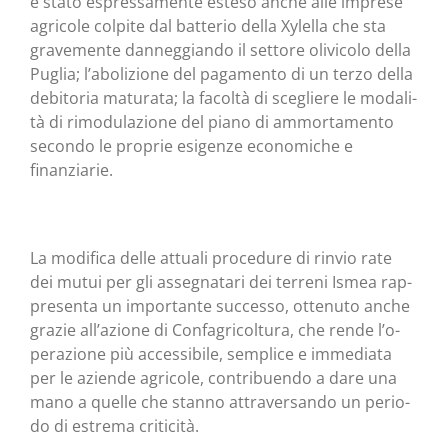
è sta­to espres­sa­men­te este­so anche alle impre­se
agri­co­le col­pi­te dal bat­te­rio del­la Xylel­la che sta
gra­ve­men­te dan­neg­gian­do il set­to­re oli­vi­co­lo del­la
Puglia; l’abolizione del paga­men­to di un ter­zo del­la
debi­to­ria matu­ra­ta; la facol­tà di sce­glie­re le moda­li­
tà di rimo­du­la­zio­ne del pia­no di ammor­ta­men­to
secon­do le pro­prie esi­gen­ze eco­no­mi­che e
finanziarie.
La modi­fi­ca del­le attua­li pro­ce­du­re di rin­vio rate
dei mutui per gli asse­gna­ta­ri dei ter­re­ni Ismea rap­
pre­sen­ta un impor­tan­te suc­ces­so, otte­nu­to anche
gra­zie all’azione di Con­fa­gri­col­tu­ra, che ren­de l’o­
pe­ra­zio­ne più acces­si­bi­le, sem­pli­ce e imme­dia­ta
per le azien­de agri­co­le, con­tri­buen­do a dare una
mano a quel­le che stan­no attra­ver­san­do un perio­
do di estre­ma criticità.