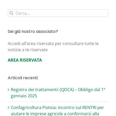
Cerca
per:
Sei già nostro associato?
Acce­di all’area riser­va­ta per con­sul­ta­re tut­te le
noti­zie a te riservate
AREA RISERVATA
Articoli recenti
Registro dei trattamenti: (QDCA) – Obbligo dal 1°
gennaio 2025
Confagricoltura Pistoia: incontro sul RENTRI per
aiutare le imprese agricole a conformarsi alla