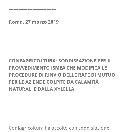
——————————
Roma, 27 mar­zo 2019
CONFAGRICOLTURA: SODDISFAZIONE PER IL
PROVVEDIMENTO ISMEA CHE MODIFICA LE
PROCEDURE DI RINVIO DELLE RATE DI MUTUO
PER LE AZIENDE COLPITE DA CALAMITÀ
NATURALI E DALLA XYLELLA
Con­fa­gri­col­tu­ra ha accol­to con sod­di­sfa­zio­ne