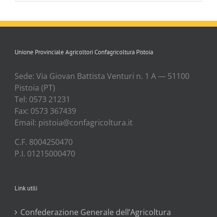
Unione Provinciale Agricoltori Confagricoltura Pistoia
Sede: Via Gio­van Bat­ti­sta Ven­tu­ri n. 1 A — 51100
Pisto­ia (PT)
Tel: 0573 21231
Fax: 0573 367439
Email: pistoia@confagricoltura.it
C.F. 8004250470
P.I. 01215000470
Link utili
Confederazione Generale dell’Agricoltura