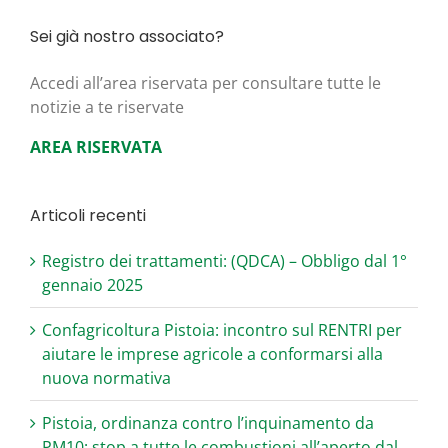
Sei già nostro associato?
Acce­di all’area riser­va­ta per con­sul­ta­re tut­te le
noti­zie a te riservate
AREA RISERVATA
Articoli recenti
Registro dei trattamenti: (QDCA) – Obbligo dal 1°
gennaio 2025
Confagricoltura Pistoia: incontro sul RENTRI per
aiutare le imprese agricole a conformarsi alla
nuova normativa
Pistoia, ordinanza contro l’inquinamento da
PM10: stop a tutte le combustioni all’aperto dal