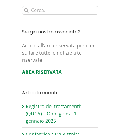
Cerca
per:
Sei già nostro associato?
Acce­di all’area riser­va­ta per con­
sul­ta­re tut­te le noti­zie a te
riservate
AREA RISERVATA
Articoli recenti
Registro dei trattamenti:
(QDCA) – Obbligo dal 1°
gennaio 2025
Confagricoltura Pistoia: