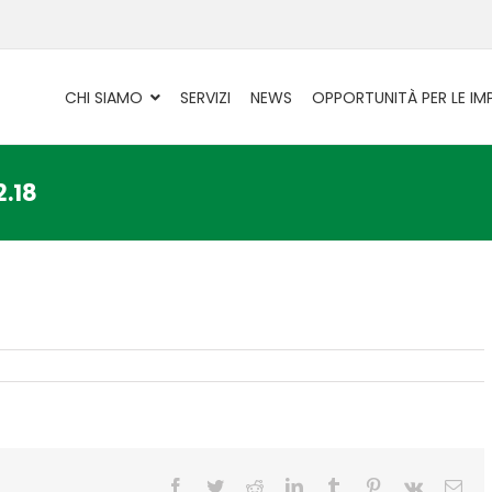
CHI SIAMO
SERVIZI
NEWS
OPPORTUNITÀ PER LE IM
2.18
Facebook
Twitter
Reddit
LinkedIn
Tumblr
Pinterest
Vk
Ema