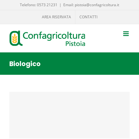
Salta
Telefono: 0573 21231
|
Email: pistoia@confagricoltura.it
al
AREA RISERVATA
CONTATTI
contenuto
Biologico