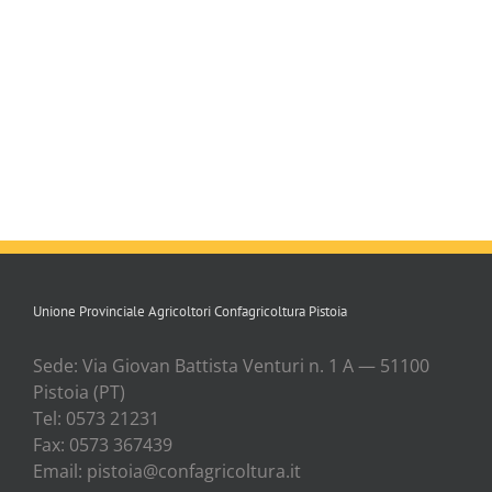
Unione Provinciale Agricoltori Confagricoltura Pistoia
Sede: Via Gio­van Bat­ti­sta Ven­tu­ri n. 1 A — 51100
Pisto­ia (PT)
Tel: 0573 21231
Fax: 0573 367439
Email: pistoia@confagricoltura.it