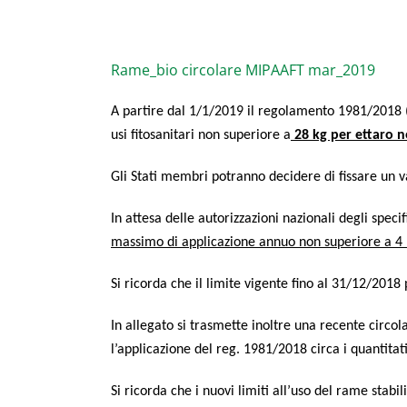
Rame_bio cir­co­la­re MIPAAFT mar_2019
A par­ti­re dal 1/1/2019 il rego­la­men­to 1981/2018 
usi fito­sa­ni­ta­ri non supe­rio­re a
28 kg per etta­ro nel
Gli Sta­ti mem­bri potran­no deci­de­re di fis­sa­re un
In atte­sa del­le auto­riz­za­zio­ni nazio­na­li degli spe­ci
mas­si­mo di appli­ca­zio­ne annuo non supe­rio­re a 
Si ricor­da che il limi­te vigen­te fino al 31/12/2018
In alle­ga­to si tra­smet­te inol­tre una recen­te cir­
l’applicazione del reg. 1981/2018 cir­ca i quan­ti­ta­ti­
Si ricor­da che i nuo­vi limi­ti all’uso del rame sta­bi