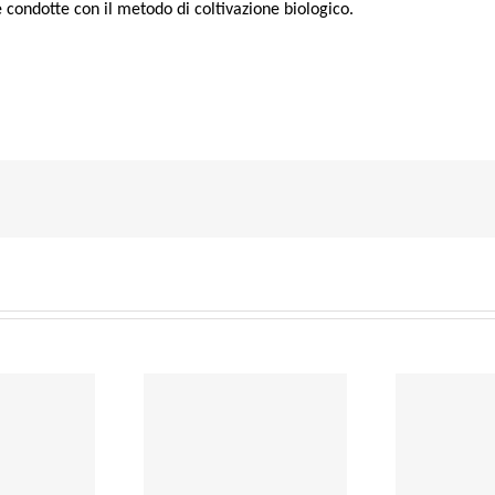
 con­dot­te con il meto­do di col­ti­va­zio­ne biologico.
Incentivi alla
esiti UK per
produzione
PO
conoscimento
elettrica da fonti
UF
ea indenne” da
rinnovabili: