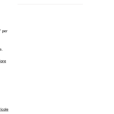
” per
me.
o­re
­co­le