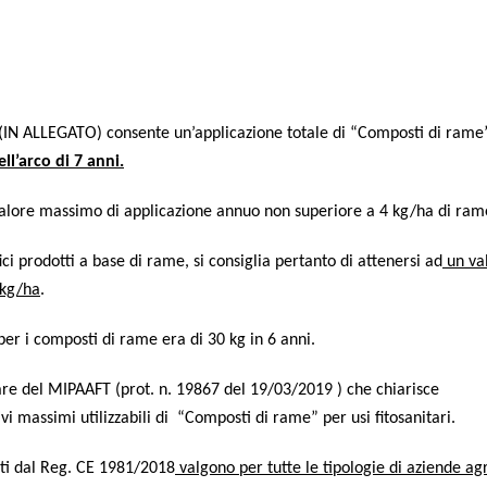
(IN ALLEGATO) con­sen­te un’ap­pli­ca­zio­ne tota­le di “Com­po­sti di rame
­l’ar­co di 7 anni.
 valo­re mas­si­mo di appli­ca­zio­ne annuo non supe­rio­re a 4 kg/ha di ra
­fi­ci pro­dot­ti a base di rame, si con­si­glia per­tan­to di atte­ner­si ad
un val
4 kg/ha
.
 per i com­po­sti di rame era di 30 kg in 6 anni.
co­la­re del MIPAAFT (prot. n. 19867 del 19/03/2019 ) che chia­ri­sce
vi mas­si­mi uti­liz­za­bi­li di “Com­po­sti di rame” per usi fitosanitari.
­li­ti dal Reg. CE 1981/2018
val­go­no per tut­te le tipo­lo­gie di azien­de agri