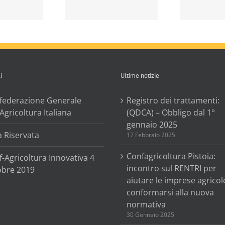
processionea.
pubblicato il DM 4
luglio 2019.
i
Ultime notizie
federazione Generale
Registro dei trattamenti:
’Agricoltura Italiana
(QDCA) – Obbligo dal 1°
gennaio 2025
a Riservata
17 Febbraio 2025
Confagricoltura Pistoia:
-Agricoltura Innovativa 4
incontro sul RENTRI per
obre 2019
aiutare le imprese agricol
conformarsi alla nuova
normativa
30 Gennaio 2025