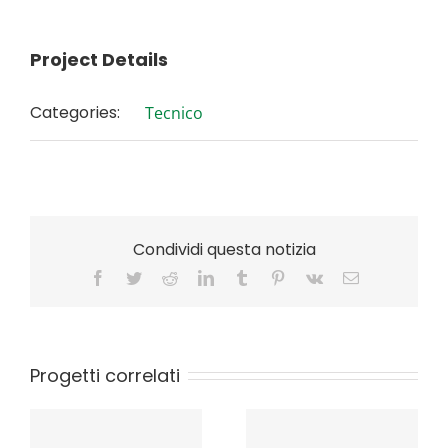
Project Details
Categories:
Tecnico
Condividi questa notizia
Facebook
Twitter
Reddit
LinkedIn
Tumblr
Pinterest
Vk
Email
Progetti correlati
E
Incentivi alla