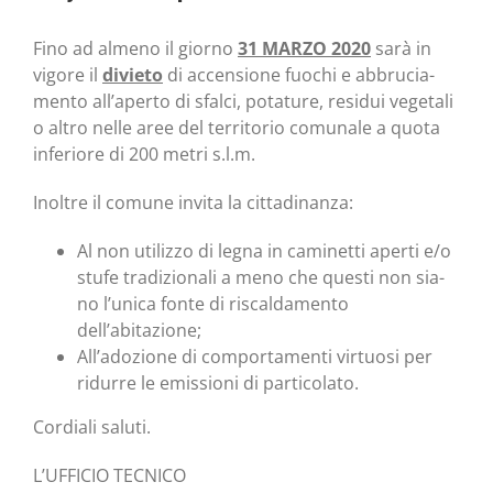
Fino ad alme­no il gior­no
31 MARZO 2020
sarà in
vigo­re il
divie­to
di accen­sio­ne fuo­chi e abbru­cia­
men­to all’aperto di sfal­ci, pota­tu­re, resi­dui vege­ta­li
o altro nel­le aree del ter­ri­to­rio comu­na­le a quo­ta
infe­rio­re di 200 metri s.l.m.
Inol­tre il comu­ne invi­ta la cittadinanza:
Al non uti­liz­zo di legna in cami­net­ti aper­ti e/o
stu­fe tra­di­zio­na­li a meno che que­sti non sia­
no l’unica fon­te di riscal­da­men­to
dell’abitazione;
All’adozione di com­por­ta­men­ti vir­tuo­si per
ridur­re le emis­sio­ni di particolato.
Cor­dia­li saluti.
L’UFFICIO TECNICO