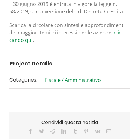
Il 30 giu­gno 2019 è entra­ta in vigo­re la leg­ge n.
58/2019, di con­ver­sio­ne del c.d. Decre­to Crescita.
Sca­ri­ca la cir­co­la­re con sin­te­si e appro­fon­di­men­ti
dei mag­gio­ri temi di inte­res­si per le azien­de,
clic­
can­do qui
.
Project Details
Categories:
Fiscale / Amministrativo
Condividi questa notizia
Facebook
Twitter
Reddit
LinkedIn
Tumblr
Pinterest
Vk
Email