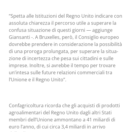
“Spet­ta alle Isti­tu­zio­ni del Regno Uni­to indi­ca­re con
asso­lu­ta chia­rez­za il per­cor­so uti­le a supe­ra­re la
con­fu­sa situa­zio­ne di que­sti gior­ni — aggiun­ge
Gian­san­ti -. A Bru­xel­les, però, il Con­si­glio euro­peo
dovreb­be pren­de­re in con­si­de­ra­zio­ne la pos­si­bi­li­tà
di una pro­ro­ga pro­lun­ga­ta, per supe­ra­re la situa­
zio­ne di incer­tez­za che pesa sui cit­ta­di­ni e sul­le
impre­se. Inol­tre, si avreb­be il tem­po per tro­va­re
un’intesa sul­le futu­re rela­zio­ni com­mer­cia­li tra
l’Unione e il Regno Unito”.
Con­fa­gri­col­tu­ra ricor­da che gli acqui­sti di pro­dot­ti
agroa­li­men­ta­ri del Regno Uni­to dagli altri Sta­ti
mem­bri dell’Unione ammon­ta­no a 41 miliar­di di
euro l’anno, di cui cir­ca 3,4 miliar­di in arri­vo