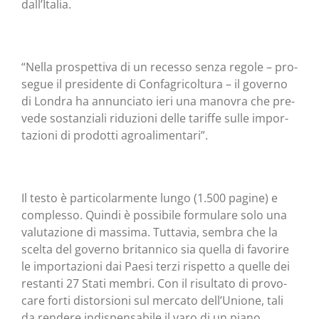
dall’Italia.
“Nel­la pro­spet­ti­va di un reces­so sen­za rego­le – pro­
se­gue il pre­si­den­te di Con­fa­gri­col­tu­ra – il gover­no
di Lon­dra ha annun­cia­to ieri una mano­vra che pre­
ve­de sostan­zia­li ridu­zio­ni del­le tarif­fe sul­le impor­
ta­zio­ni di pro­dot­ti agroalimentari”.
Il testo è par­ti­co­lar­men­te lun­go (1.500 pagi­ne) e
com­ples­so. Quin­di è pos­si­bi­le for­mu­la­re solo una
valu­ta­zio­ne di mas­si­ma. Tut­ta­via, sem­bra che la
scel­ta del gover­no bri­tan­ni­co sia quel­la di favo­ri­re
le impor­ta­zio­ni dai Pae­si ter­zi rispet­to a quel­le dei
restan­ti 27 Sta­ti mem­bri. Con il risul­ta­to di pro­vo­
ca­re for­ti distor­sio­ni sul mer­ca­to dell’Unione, tali
da ren­de­re indi­spen­sa­bi­le il varo di un pia­no