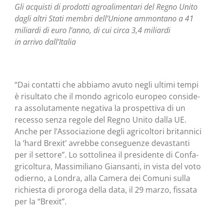
Gli acqui­sti di pro­dot­ti agroa­li­men­ta­ri del Regno Uni­to
dagli altri Sta­ti mem­bri dell’Unione ammon­ta­no a 41
miliar­di di euro l’anno, di cui cir­ca 3,4 miliardi
in arri­vo dall’Italia
“Dai con­tat­ti che abbia­mo avu­to negli ulti­mi tem­pi
è risul­ta­to che il mon­do agri­co­lo euro­peo con­si­de­
ra asso­lu­ta­men­te nega­ti­va la pro­spet­ti­va di un
reces­so sen­za rego­le del Regno Uni­to dal­la UE.
Anche per l’Associazione degli agri­col­to­ri bri­tan­ni­ci
la ‘hard Bre­xit’ avreb­be con­se­guen­ze deva­stan­ti
per il set­to­re”. Lo sot­to­li­nea il pre­si­den­te di Con­fa­
gri­col­tu­ra, Mas­si­mi­lia­no Gian­san­ti, in vista del voto
odier­no, a Lon­dra, alla Came­ra dei Comu­ni sul­la
richie­sta di pro­ro­ga del­la data, il 29 mar­zo, fis­sa­ta
per la “Bre­xit”.