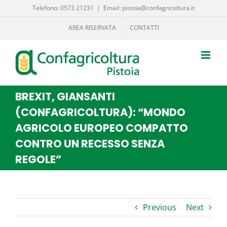
Salta
Telefono: 0573 21231
|
Email: pistoia@confagricoltura.it
al
AREA RISERVATA
CONTATTI
contenuto
BREXIT, GIANSANTI
(CONFAGRICOLTURA): “MONDO
AGRICOLO EUROPEO COMPATTO
CONTRO UN RECESSO SENZA
REGOLE”
Previous
Next