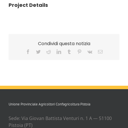
Project Details
Condividi questa notizia
Facebook
Twitter
Reddit
LinkedIn
Tumblr
Pinterest
Vk
Email
Unione Provinciale Agricoltori Confagricoltura Pistoia
Sede: Via Gio­van Bat­ti­sta Ven­tu­ri n. 1 A — 51100
Pisto­ia (PT)