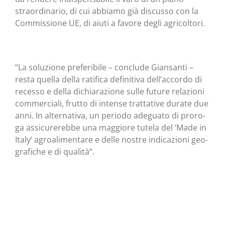
straor­di­na­rio, di cui abbia­mo già discus­so con la
Com­mis­sio­ne UE, di aiu­ti a favo­re degli agricoltori.
“La solu­zio­ne pre­fe­ri­bi­le – con­clu­de Gian­san­ti –
resta quel­la del­la rati­fi­ca defi­ni­ti­va dell’accordo di
reces­so e del­la dichia­ra­zio­ne sul­le futu­re rela­zio­ni
com­mer­cia­li, frut­to di inten­se trat­ta­ti­ve dura­te due
anni. In alter­na­ti­va, un perio­do ade­gua­to di pro­ro­
ga assi­cu­re­reb­be una mag­gio­re tute­la del ‘Made in
Ita­ly’ agroa­li­men­ta­re e del­le nostre indi­ca­zio­ni geo­
gra­fi­che e di qualità”.