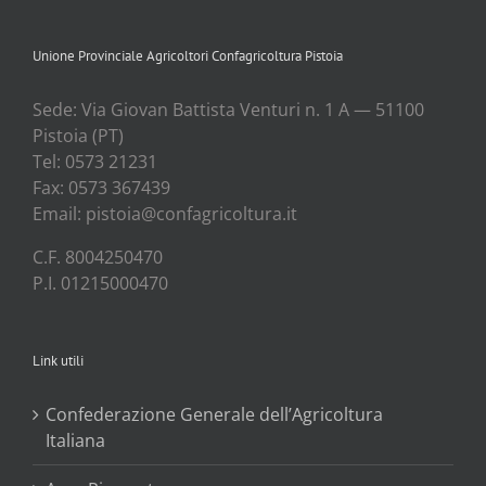
Unione Provinciale Agricoltori Confagricoltura Pistoia
Sede: Via Gio­van Bat­ti­sta Ven­tu­ri n. 1 A — 51100
Pisto­ia (PT)
Tel: 0573 21231
Fax: 0573 367439
Email: pistoia@confagricoltura.it
C.F. 8004250470
P.I. 01215000470
Link utili
Confederazione Generale dell’Agricoltura
Italiana