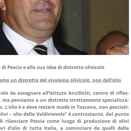
­co di Pescia e alla sua idea di distret­to olivicolo
a­mo un distret­to del vivai­smo oli­vi­co­lo, non dell’olio
le da asse­gna­re all’Istituto Anzil­lot­ti, cen­tro di rifles­
e, ma pen­sia­mo a un distret­to stret­ta­men­te spe­cia­liz­za­
t­to. L’olio è e deve resta­re made in Tosca­na, non pescia­ti­
i­vi – olio del­la Val­di­nie­vo­le” è con­tra­stan­te, dal pun­to
i rilan­cia­re Pescia come luo­go di pro­du­zio­ne di oli­vi
­ri d’olio di tut­ta Ita­lia, a comin­cia­re da quel­li del­la