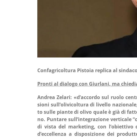
Con­fa­gri­col­tu­ra Pisto­ia repli­ca al sin­da
Pron­ti al dia­lo­go con Giur­la­ni, ma chie­di
Andrea Zela­ri: «d’accordo sul ruo­lo cen­tra­
sio­ni sull’olivicoltura di livel­lo nazio­na­l
to sul­le pian­te di oli­vo qua­le è già di fa
no. Pun­ta­re sull’integrazione ver­ti­ca­le “ol
di vista del mar­ke­ting, con l’obiettivo d
d’eccellenza a dispo­si­zio­ne dei pro­dut­to