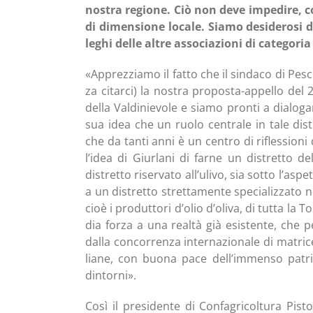
nostra regio­ne. Ciò non deve impe­di­re, comun
di dimen­sio­ne loca­le. Sia­mo desi­de­ro­si 
le­ghi del­le altre asso­cia­zio­ni di cate­go­r
«Apprez­zia­mo il fat­to che il sin­da­co di Pesci
za citar­ci) la nostra pro­po­sta-appel­lo del 2
del­la Val­di­nie­vo­le e sia­mo pron­ti a dia­lo­g
sua idea che un ruo­lo cen­tra­le in tale distret
che da tan­ti anni è un cen­tro di rifles­sio­ni 
l’idea di Giur­la­ni di far­ne un distret­to d
distret­to riser­va­to all’ulivo, sia sot­to l’aspe
a un distret­to stret­ta­men­te spe­cia­liz­za­to nel
cioè i pro­dut­to­ri d’olio d’oliva, di tut­ta la T
dia for­za a una real­tà già esi­sten­te, che p
dal­la con­cor­ren­za inter­na­zio­na­le di matri
lia­ne, con buo­na pace dell’immenso patri­mo
dintorni».
Così il pre­si­den­te di Con­fa­gri­col­tu­ra Pist