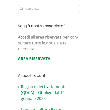
Cerca
per:
Sei già nostro associato?
Acce­di all’area riser­va­ta per con­
sul­ta­re tut­te le noti­zie a te
riservate
AREA RISERVATA
Articoli recenti
Registro dei trattamenti:
(QDCA) – Obbligo dal 1°
gennaio 2025
Confagricoltura Pistoia: