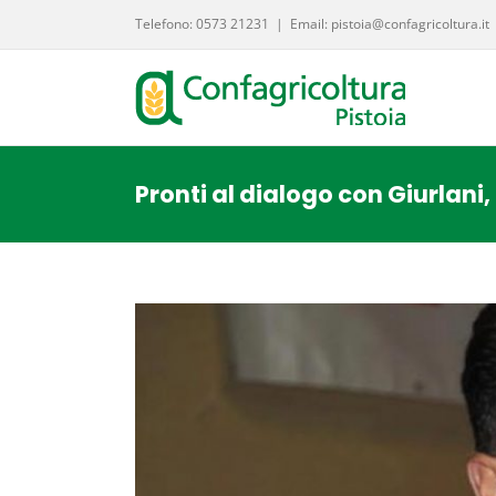
Salta
Telefono: 0573 21231
|
Email: pistoia@confagricoltura.it
al
contenuto
Pronti al dialogo con Giurlani,
Ingrandisci
immagine