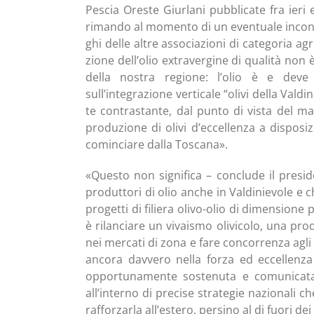
Pescia Ore­ste Giur­la­ni pub­bli­ca­te fra ieri 
riman­do al momen­to di un even­tua­le incon­tro
ghi del­le altre asso­cia­zio­ni di cate­go­ria agr
zio­ne dell’olio extra­ver­gi­ne di qua­li­tà non
del­la nostra regio­ne: l’olio è e deve 
sull’integrazione ver­ti­ca­le “oli­vi del­la Val­di­
te con­tra­stan­te, dal pun­to di vista del ma
pro­du­zio­ne di oli­vi d’eccellenza a dispo­si­zio
comin­cia­re dal­la Toscana».
«Que­sto non signi­fi­ca – con­clu­de il pre­si­
pro­dut­to­ri di olio anche in Val­di­nie­vo­le e ch
pro­get­ti di filie­ra oli­vo-olio di dimen­sio­ne
è rilan­cia­re un vivai­smo oli­vi­co­lo, una pro­d
nei mer­ca­ti di zona e fare con­cor­ren­za agli 
anco­ra dav­ve­ro nel­la for­za ed eccel­len­za
oppor­tu­na­men­te soste­nu­ta e comu­ni­ca­t
all’interno di pre­ci­se stra­te­gie nazio­na­li 
raf­for­zar­la all’estero, per­si­no al di fuo­ri dei 