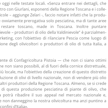
e oggi nel­le testa­te loca­li. «Sen­za entra­re nei det­ta­gli, che
 con Giur­la­ni, espo­nen­ti del­la Regio­ne Tosca­na e i col­le­
i­co­le – aggiun­ge Zela­ri -, fac­cio nota­re infat­ti che la pro­du­
 è ovvia­men­te pre­ro­ga­ti­va solo pescia­ti­na, ma di tan­te aree
resta­re tosca­no, made in Tosca­na. Inol­tre pun­ta­re
nie­vo­le – pro­dut­to­ri di olio del­la Val­di­nie­vo­le” è par­zial­men­
r­ke­ting, con l’obiettivo di rilan­cia­re Pescia come luo­go di
­ne degli oli­vi­col­to­ri o pro­dut­to­ri di olio di tut­ta Ita­lia, a
den­te di Con­fa­gri­col­tu­ra Pisto­ia — che non ci sia­no otti­mi
e non sia­no pos­si­bi­li, al di fuo­ri del­la cor­ni­ce distret­tua­le,
 più loca­le, ma l’obiettivo del­la crea­zio­ne di que­sto distret­to
u­zio­ne di oli­vi di livel­lo nazio­na­le, non di ven­de­re più olio
altri pro­dut­to­ri del­la Regio­ne Tosca­na. Alme­no, se si cre­de
 di que­sta pro­du­zio­ne pescia­ti­na di pian­te di oli­vo, che
a potrà riba­di­re il suo appeal nel mer­ca­to nazio­na­le e,
che non dan­neg­gi­no la nostra oli­vi­col­tu­ra ma anzi pun­ti­no a
con­fi­ni d’Italia».