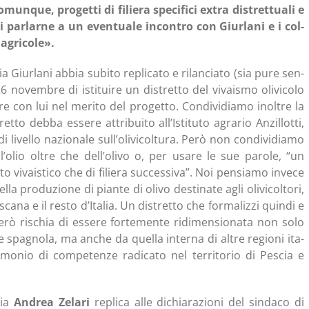
­que, pro­get­ti di filie­ra spe­ci­fi­ci extra distret­tua­li e
di par­lar­ne a un even­tua­le incon­tro con Giur­la­ni e i col­
ia agricole».
a Giur­la­ni abbia subi­to repli­ca­to e rilan­cia­to (sia pure sen­
6 novem­bre di isti­tui­re un distret­to del vivai­smo oli­vi­co­lo
a­re con lui nel meri­to del pro­get­to. Con­di­vi­dia­mo inol­tre la
­to deb­ba esse­re attri­bui­to all’Istituto agra­rio Anzil­lot­ti,
di livel­lo nazio­na­le sull’olivicoltura. Però non con­di­vi­dia­mo
ell’olio oltre che dell’olivo o, per usa­re le sue paro­le, “un
tto vivai­sti­co che di filie­ra suc­ces­si­va”. Noi pen­sia­mo inve­ce
­la pro­du­zio­ne di pian­te di oli­vo desti­na­te agli oli­vi­col­to­ri,
osca­na e il resto d’Italia. Un distret­to che for­ma­liz­zi quin­di e
erò rischia di esse­re for­te­men­te ridi­men­sio­na­ta non solo
­ce spa­gno­la, ma anche da quel­la inter­na di altre regio­ni ita­
­nio di com­pe­ten­ze radi­ca­to nel ter­ri­to­rio di Pescia e
o­ia
Andrea Zela­ri
repli­ca alle dichia­ra­zio­ni del sin­da­co di