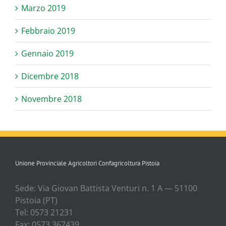
Marzo 2019
Febbraio 2019
Gennaio 2019
Dicembre 2018
Novembre 2018
Unione Provinciale Agricoltori Confagricoltura Pistoia
Sede: Via Gio­van Bat­ti­sta Ven­tu­ri n. 1 A — 51100
Pisto­ia (PT)
Tel: 0573 21231
Fax: 0573 367439