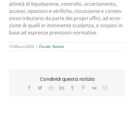
atti­vi­tà
di liqui­da­zio­ne,
con­trol­lo
,
accer­ta­men­to,
acces­si, ispe­zio­ni e veri­fi­che
, riscos­sio­ne e con­ten­
zio­so tri­bu­ta­rio da par­te dei pro­pri uffi­ci, ad ecce­
zio­ne di quel­li in immi­nen­te sca­den­za, o sospe­si in
base ad espres­se pre­vi­sio­ni normative.
13 Marzo 2020
|
Fiscale
,
Notizie
Condividi questa notizia
Facebook
Twitter
Reddit
LinkedIn
Tumblr
Pinterest
Vk
Email