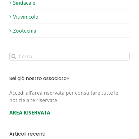
Sindacale
Vitivinicolo
Zootecnia
Cerca
per:
Sei già nostro associato?
Acce­di all’area riser­va­ta per con­sul­ta­re tut­te le
noti­zie a te riservate
AREA RISERVATA
Articoli recenti