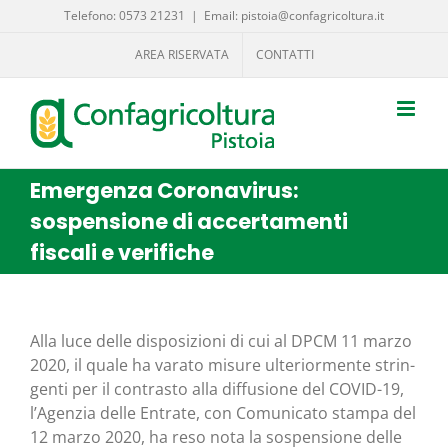
Salta
Telefono: 0573 21231
|
Email: pistoia@confagricoltura.it
al
AREA RISERVATA
CONTATTI
contenuto
Emergenza Coronavirus:
sospensione di accertamenti
fiscali e verifiche
Alla luce del­le dispo­si­zio­ni di cui al
DPCM 11 mar­zo
2020
, il qua­le ha vara­to misu­re ulte­rior­men­te strin­
gen­ti per il con­tra­sto alla dif­fu­sio­ne del
COVID-19
,
l’A­gen­zia del­le Entra­te, con
Comu­ni­ca­to stam­pa del
12 mar­zo 2020
, ha reso nota la
sospen­sio­ne
del­le