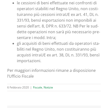
le ces­sio­ni di beni effet­tua­te nei con­fron­ti di
ope­ra­to­ri sta­bi­li­ti nel Regno Uni­to, non costi­
tui­ran­no più ces­sio­ni intraUE ex art. 41, DL n.
331/93, ben­sì espor­ta­zio­ni non impo­ni­bi­li ai
sen­si dell’art. 8, DPR n. 633/72. NB Per le sud­
det­te ope­ra­zio­ni non sarà più neces­sa­rio pre­
sen­ta­re i modd. Intra;
gli acqui­si­ti di beni effet­tua­ti da ope­ra­to­ri sta­
bi­li­ti nel Regno Uni­to, non costi­tui­ran­no più
acqui­sti intraUE ex art. 38, DL n. 331/93, ben­sì
importazioni.
Per mag­gio­ri infor­ma­zio­ni rima­ne a dispo­si­zio­ne
l’Uf­fi­cio Fiscale
6 Febbraio 2020
|
Fiscale
,
Notizie