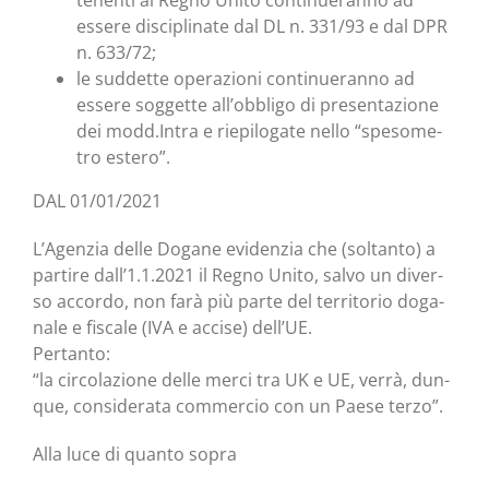
te­nen­ti al Regno Uni­to con­ti­nue­ran­no ad
esse­re disci­pli­na­te dal DL n. 331/93 e dal DPR
n. 633/72;
le sud­det­te ope­ra­zio­ni con­ti­nue­ran­no ad
esse­re sog­get­te all’obbligo di pre­sen­ta­zio­ne
dei modd.Intra e rie­pi­lo­ga­te nel­lo “spe­so­me­
tro estero”.
DAL 01/01/2021
L’Agenzia del­le Doga­ne evi­den­zia che (sol­tan­to) a
par­ti­re dall’1.1.2021 il Regno Uni­to, sal­vo un diver­
so accor­do, non farà più par­te del ter­ri­to­rio doga­
na­le e fisca­le (IVA e acci­se) dell’UE.
Pertanto:
“la cir­co­la­zio­ne del­le mer­ci tra UK e UE, ver­rà, dun­
que, con­si­de­ra­ta com­mer­cio con un Pae­se terzo”.
Alla luce di quan­to sopra