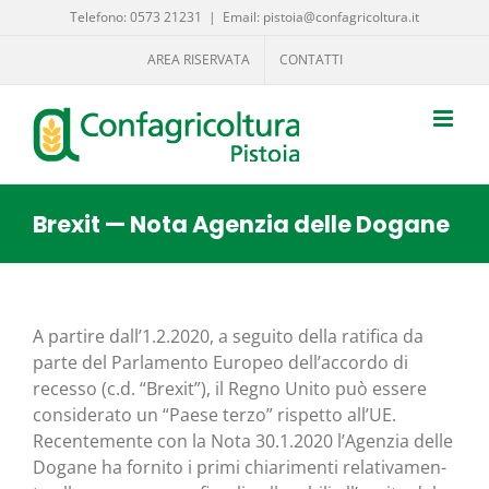
Salta
Telefono: 0573 21231
|
Email: pistoia@confagricoltura.it
al
AREA RISERVATA
CONTATTI
contenuto
Brexit — Nota Agenzia delle Dogane
A par­ti­re dall’1.2.2020, a segui­to del­la rati­fi­ca da
par­te del Par­la­men­to Euro­peo dell’accordo di
reces­so (c.d. “Bre­xit”), il Regno Uni­to può esse­re
con­si­de­ra­to un “Pae­se ter­zo” rispet­to all’UE.
Recen­te­men­te con la Nota 30.1.2020 l’Agenzia del­le
Doga­ne ha for­ni­to i pri­mi chia­ri­men­ti rela­ti­va­men­