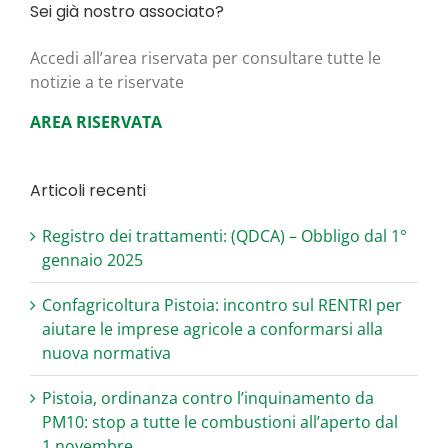
Sei già nostro associato?
Acce­di all’area riser­va­ta per con­sul­ta­re tut­te le
noti­zie a te riservate
AREA RISERVATA
Articoli recenti
Registro dei trattamenti: (QDCA) – Obbligo dal 1°
gennaio 2025
Confagricoltura Pistoia: incontro sul RENTRI per
aiutare le imprese agricole a conformarsi alla
nuova normativa
Pistoia, ordinanza contro l’inquinamento da
PM10: stop a tutte le combustioni all’aperto dal
1 novembre