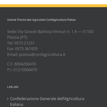
Unione Provinciale Agricoltori Confagricoltura Pistoia
Sede: Via Gio­van Bat­ti­sta Ven­tu­ri n. 1 A — 51100
Pisto­ia (PT)
Tel: 0573 21231
Fax: 0573 367439
Email: pistoia@confagricoltura.it
C.F. 8004250470
P.I. 01215000470
Link utili
Confederazione Generale dell’Agricoltura
Italiana