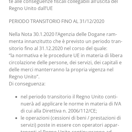
te alle con­se­guen­ze fisca­li col­le­ga­bi­li all’uscita del
Regno Uni­to dall’UE
PERIODO TRANSITORIO FINO AL 31/12/2020
Nel­la Nota 30.1.2020 l’Agenzia del­le Doga­ne ram­
men­ta innan­zi­tut­to che è pre­vi­sto un perio­do tran­
si­to­rio fino al 31.12.2020 nel cor­so del quale:
“la nor­ma­ti­va e le pro­ce­du­re UE in mate­ria di libe­ra
cir­co­la­zio­ne del­le per­so­ne, dei ser­vi­zi, dei capi­ta­li e
del­le mer­ci man­ter­ran­no la pro­pria vigen­za nel
Regno Unito”.
Di conseguenza:
nel perio­do tran­si­to­rio il Regno Uni­to con­ti­
nue­rà ad appli­ca­re le nor­me in mate­ria di IVA
di cui alla Diret­ti­va n. 2006/112/CE;
le ope­ra­zio­ni (ces­sio­ni di beni / pre­sta­zio­ni di
ser­vi­zi) poste in esse­re con ope­ra­to­ri appar­